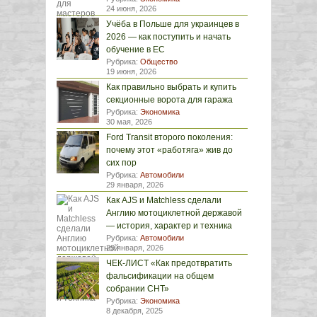
24 июня, 2026
Учёба в Польше для украинцев в
2026 — как поступить и начать
обучение в ЕС
Рубрика:
Общество
19 июня, 2026
Как правильно выбрать и купить
секционные ворота для гаража
Рубрика:
Экономика
30 мая, 2026
Ford Transit второго поколения:
почему этот «работяга» жив до
сих пор
Рубрика:
Автомобили
29 января, 2026
Как AJS и Matchless сделали
Англию мотоциклетной державой
— история, характер и техника
Рубрика:
Автомобили
29 января, 2026
ЧЕК-ЛИСТ «Как предотвратить
фальсификации на общем
собрании СНТ»
Рубрика:
Экономика
8 декабря, 2025