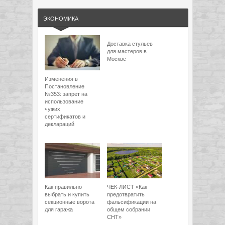
ЭКОНОМИКА
Доставка стульев
для мастеров в
Москве
Изменения в
Постановление
№353: запрет на
использование
чужих
сертификатов и
деклараций
Как правильно
ЧЕК-ЛИСТ «Как
выбрать и купить
предотвратить
секционные ворота
фальсификации на
для гаража
общем собрании
СНТ»