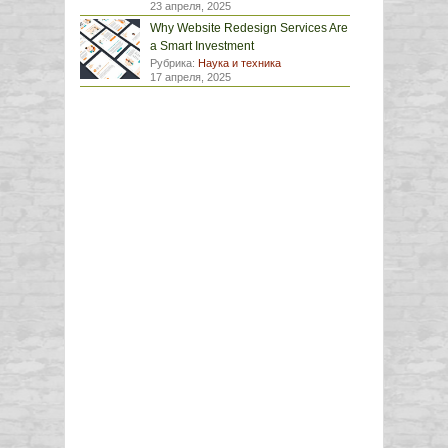
23 апреля, 2025
Why Website Redesign Services Are
a Smart Investment
Рубрика:
Наука и техника
17 апреля, 2025