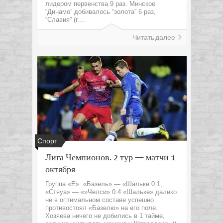
лидером первенства 9 раз. Минское
“Динамо” добивалось “золота” 6 раз,
“Славия” (г....
Читать далее
Спорт
Лига Чемпионов. 2 тур — матчи 1
октября
Группа «Е»: «Базель» — «Шальке 0:1,
«Стяуа» — «»Челси» 0:4 «Шальке» далеко
не в оптимальном составе успешно
противостоял «Базелю» на его поле.
Хозяева ничего не добились в 1 тайме,