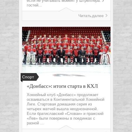
если не учитывать момент у Штреллера. У
гостей...
Читать далее
Спорт
«Донбасс»: итоги старта в КХЛ
Хоккейный клуб «Донбасс» продолжает
осваиваться в Континентальной Хоккейной
Лиге. Стартовая домашняя серия из
четырех матчей вышла неоднозначной.
Если братиславский «Слован» и пражский
«Лев» были повержены в поединках с
разной ...