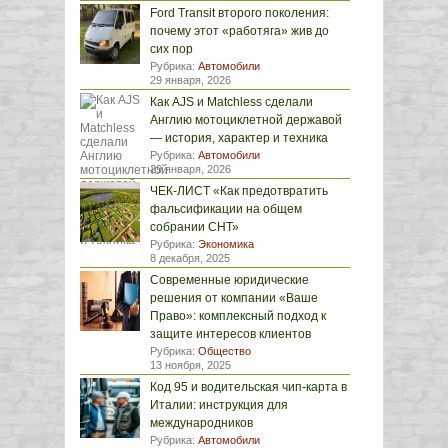
Ford Transit второго поколения:
почему этот «работяга» жив до
сих пор
Рубрика:
Автомобили
29 января, 2026
Как AJS и Matchless сделали
Англию мотоциклетной державой
— история, характер и техника
Рубрика:
Автомобили
29 января, 2026
ЧЕК-ЛИСТ «Как предотвратить
фальсификации на общем
собрании СНТ»
Рубрика:
Экономика
8 декабря, 2025
Современные юридические
решения от компании «Ваше
Право»: комплексный подход к
защите интересов клиентов
Рубрика:
Общество
13 ноября, 2025
Код 95 и водительская чип-карта в
Италии: инструкция для
международников
Рубрика:
Автомобили