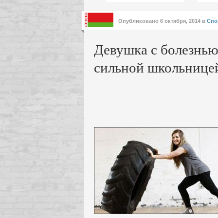
подх
инте
Опубликовано
6 октября, 2014
в
Спо
Девушка с болезнью
сильной школьнице