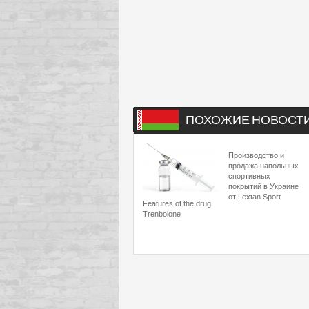
ПОХОЖИЕ НОВОСТ
Производство и
продажа напольных
спортивных
покрытий в Украине
от Lextan Sport
Features of the drug
Trenbolone