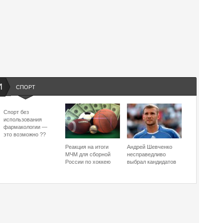
И
СПОРТ
Спорт без
использования
фармакологии —
это возможно ??
Реакция на итоги
Андрей Шевченко
МЧМ для сборной
несправедливо
России по хоккею
выбрал кандидатов