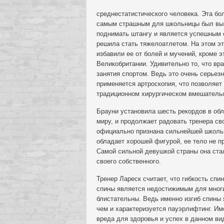
среднестатистического человека. Эта бо
самым страшным для школьницы был выв
поднимать штангу и является успешным 
решила стать тяжелоатлетом. На этом эт
избавили ее от болей и мучений, кроме э
Великобритании. Удивительно то, что вр
занятия спортом. Ведь это очень серьез
применяется артроскопия, что позволяет
традиционном хирургическом вмешатель
Брауни установила шесть рекордов в обла
миру, и продолжает радовать тренера св
официально признана сильнейшей школьн
обладает хорошей фигурой, ее тело не п
Самой сильной девушкой страны она стал
своего собственного.
Тренер Лареск считает, что гибкость спи
спины является недостижимым для многи
блистательны. Ведь именно изгиб спины
чем и характеризуется пауэрлифтинг. Им
вреда для здоровья и успех в данном ви