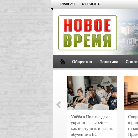
ГЛАВНАЯ
О ПРОЕКТЕ
Общество
Политика
Спорт
Новости и
Учёба в Польше для
Совр
чрезвычайные
украинцев в 2026 —
юрид
происшествия в
как поступить и начать
от к
Воронеже
обучение в ЕС
Прав