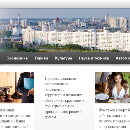
Экономика
Туризм
Культура
Наука и техника
Автомо
Профессионально
выполненное
озеленение
территории позволит
обеспечить красивое и
функциональное
еменные
Что такое эскорт 
пространство рядом с
ические решения
работа: плюсы и
домом
омпании «Ваше
минусы приватно
о»: комплексный
сопровождения