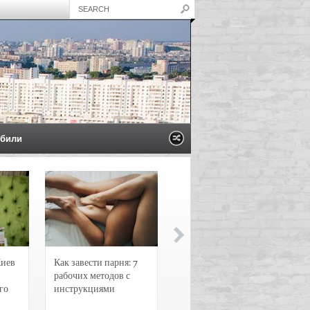
били
Киев
Как завести парня: 7
Новости и
рабочих методов с
чрезвычайные
го
инструкциями
происшествия в
Воронеже