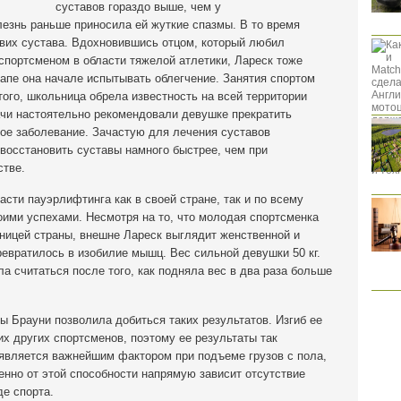
суставов гораздо выше, чем у
лезнь раньше приносила ей жуткие спазмы. В то время
их сустава. Вдохновившись отцом, который любил
спортсменом в области тяжелой атлетики, Лареск тоже
апе она начале испытывать облегчение. Занятия спортом
того, школьница обрела известность на всей территории
ачи настоятельно рекомендовали девушке прекратить
ное заболевание. Зачастую для лечения суставов
 восстановить суставы намного быстрее, чем при
стве.
сти пауэрлифтинга как в своей стране, так и по всему
оими успехами. Несмотря на то, что молодая спортсменка
ицей страны, внешне Лареск выглядит женственной и
ревратилось в изобилие мышц. Вес сильной девушки 50 кг.
а считаться после того, как подняла вес в два раза больше
ны Брауни позволила добиться таких результатов. Изгиб ее
х других спортсменов, поэтому ее результаты так
 является важнейшим фактором при подъеме грузов с пола,
енно от этой способности напрямую зависит отсутствие
де спорта.