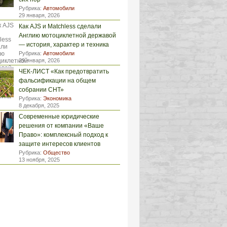
Рубрика:
Автомобили
29 января, 2026
Как AJS и Matchless сделали
Англию мотоциклетной державой
— история, характер и техника
Рубрика:
Автомобили
29 января, 2026
ЧЕК-ЛИСТ «Как предотвратить
фальсификации на общем
собрании СНТ»
Рубрика:
Экономика
8 декабря, 2025
Современные юридические
решения от компании «Ваше
Право»: комплексный подход к
защите интересов клиентов
Рубрика:
Общество
13 ноября, 2025