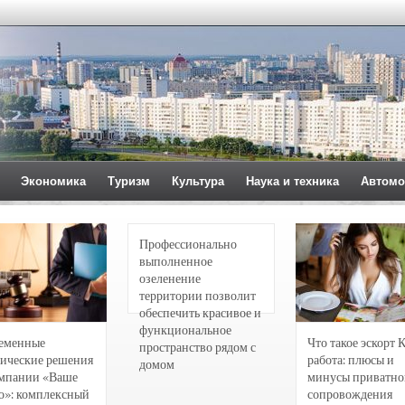
Экономика
Туризм
Культура
Наука и техника
Автомо
Профессионально
выполненное
озеленение
территории позволит
обеспечить красивое и
функциональное
еменные
Что такое эскорт 
пространство рядом с
ические решения
работа: плюсы и
домом
омпании «Ваше
минусы приватно
о»: комплексный
сопровождения