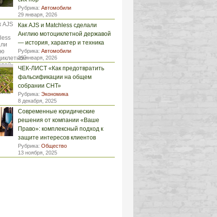
Рубрика:
Автомобили
29 января, 2026
Как AJS и Matchless сделали
Англию мотоциклетной державой
— история, характер и техника
Рубрика:
Автомобили
29 января, 2026
ЧЕК-ЛИСТ «Как предотвратить
фальсификации на общем
собрании СНТ»
Рубрика:
Экономика
8 декабря, 2025
Современные юридические
решения от компании «Ваше
Право»: комплексный подход к
защите интересов клиентов
Рубрика:
Общество
13 ноября, 2025