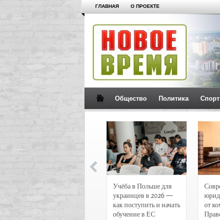
ГЛАВНАЯ
О ПРОЕКТЕ
Общество
Политика
Спорт
Новости и
Учёба в Польше для
Совр
чрезвычайные
украинцев в 2026 —
юрид
происшествия в
как поступить и начать
от к
Воронеже
обучение в ЕС
Прав