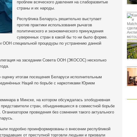
проблем всяческого давления на слаборазвитые
страны и их народы.
Республика Беларусь решительно выступает
против практики использования рычагов
политического и экономического принуждения
суверенных стран в какой бы то ни было форме.
ри ООН специальной процедуры по устранению данной
елегация на заседании Совета ООН (ЭКОСОС) несколько
года.
ю оценку итогам посещения Беларуси исполнительным
единённых Наций по борьбе с наркотиками Юрием
семинара в Минске, на котором обсуждалась злободневная
 представители стран, объединившихся в совместной борьбе
 Оганизатором проведения без сомнения такого актуального
ларусь.
были подробно проинформированы о внесении республикой
страдавших от преступной торговли людьми и призвали