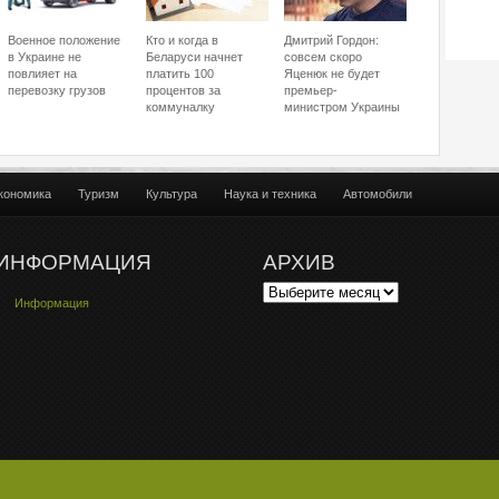
Военное положение
Кто и когда в
Дмитрий Гордон:
в Украине не
Беларуси начнет
совсем скоро
повлияет на
платить 100
Яценюк не будет
перевозку грузов
процентов за
премьер-
коммуналку
министром Украины
кономика
Туризм
Культура
Наука и техника
Автомобили
ИНФОРМАЦИЯ
АРХИВ
Информация