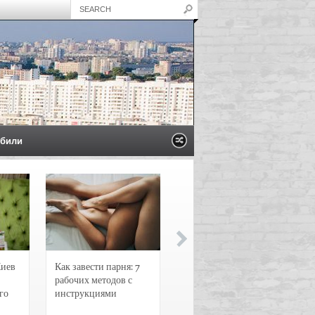
били
Киев
Как завести парня: 7
Новости и
рабочих методов с
чрезвычайные
го
инструкциями
происшествия в
Воронеже