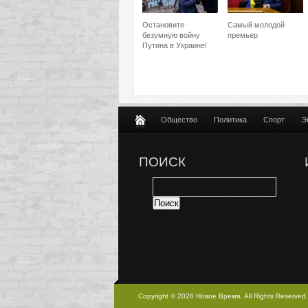
Остановите
Самый молодой
безумную войну
премьер
Путина в Украине!
Общество
Политика
Спорт
Э
ПОИСК
Copyright © 2026 Новое Время, All Rights Reserved.