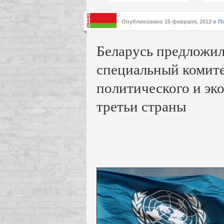
подх
инте
Опубликовано
15 февраля, 2013
в
П
Беларусь предложи
специальный комит
политического и эк
третьи страны