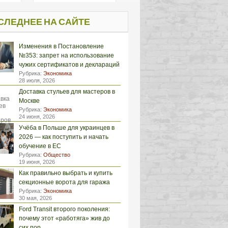
СЛЕДНЕЕ НА САЙТЕ
Изменения в Постановление
№353: запрет на использование
чужих сертификатов и деклараций
Рубрика:
Экономика
28 июля, 2026
Доставка стульев для мастеров в
Москве
Рубрика:
Экономика
24 июня, 2026
Учёба в Польше для украинцев в
2026 — как поступить и начать
обучение в ЕС
Рубрика:
Общество
19 июня, 2026
Как правильно выбрать и купить
секционные ворота для гаража
Рубрика:
Экономика
30 мая, 2026
Ford Transit второго поколения:
почему этот «работяга» жив до
сих пор