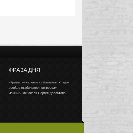
ФРАЗА ДНЯ
«Кризис — явление стабильное. Упадок
вообще стабильнее прогресса»
Из книги «Филиал» Сергея Довлатова