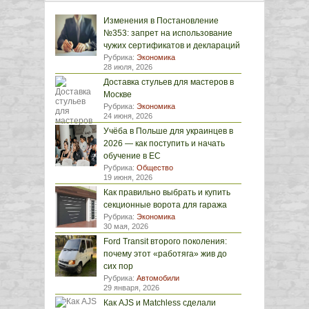
Изменения в Постановление
№353: запрет на использование
чужих сертификатов и деклараций
Рубрика:
Экономика
28 июля, 2026
Доставка стульев для мастеров в
Москве
Рубрика:
Экономика
24 июня, 2026
Учёба в Польше для украинцев в
2026 — как поступить и начать
обучение в ЕС
Рубрика:
Общество
19 июня, 2026
Как правильно выбрать и купить
секционные ворота для гаража
Рубрика:
Экономика
30 мая, 2026
Ford Transit второго поколения:
почему этот «работяга» жив до
сих пор
Рубрика:
Автомобили
29 января, 2026
Как AJS и Matchless сделали