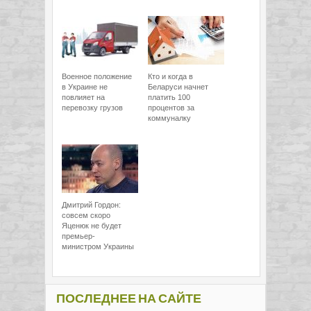
Военное положение
Кто и когда в
в Украине не
Беларуси начнет
повлияет на
платить 100
перевозку грузов
процентов за
коммуналку
Дмитрий Гордон:
совсем скоро
Яценюк не будет
премьер-
министром Украины
ПОСЛЕДНЕЕ НА САЙТЕ