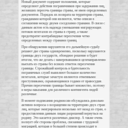
Новый документ содержит положения, которые
определяют действия пограничников при задержании лиц,
желавших пересечь границы страны, не имея определенных
документов.
Порядок их возврата на территории страны,
гражданами которой они являются, четко описан в
соглашении между двумя соседскими странами. В связи с
данным актом есть надежда уменьшения мигрирующих
потоков нелегалов из страны в страну, а также
предотвратят контрабандные пересечения четко
определенных между странами границ.
При обнаружении нарушителя его дальнейшую судьбу
решают две страны одновременно, поскольку нарушаются
границы двух государств, обоюдное решение и будет
итогом, что же делать с намеревавшимся целенаправленно
выехать из страны без всяких отметок пересечения
границы. Строжайший контроль и бдительность
пограничных служб выявляют большое количество
нелегалов, которые зачастую являются отменными
преступниками, скрывающимися годами от правосудия.
Причин пересечения границы бывает множество, поэтому
и меры наказания для различного контингента людей
различные.
В момент подписания реадмиссии обсуждались довольно
активно вопросы о возращении на территорию двух стран
лиц, которые эмигрировали несколько лет назад из стран, о
предоставлении данным лицам разрешений вернуться на
родину. Это касается различных диаспор. А также очень
волнует обе стороны проблема, связанная с трудовой
миграцией, которая в большей степени происходит в