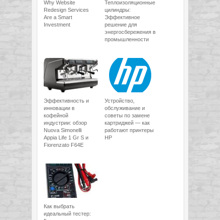
Why Website
Теплоизоляционные
Redesign Services
цилиндры:
Are a Smart
Эффективное
Investment
решение для
энергосбережения в
промышленности
Эффективность и
Устройство,
инновации в
обслуживание и
кофейной
советы по замене
индустрии: обзор
картриджей — как
Nuova Simonelli
работают принтеры
Appia Life 1 Gr S и
HP
Fiorenzato F64E
Как выбрать
идеальный тестер: