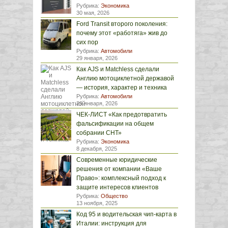
Рубрика:
Экономика
30 мая, 2026
Ford Transit второго поколения:
почему этот «работяга» жив до
сих пор
Рубрика:
Автомобили
29 января, 2026
Как AJS и Matchless сделали
Англию мотоциклетной державой
— история, характер и техника
Рубрика:
Автомобили
29 января, 2026
ЧЕК-ЛИСТ «Как предотвратить
фальсификации на общем
собрании СНТ»
Рубрика:
Экономика
8 декабря, 2025
Современные юридические
решения от компании «Ваше
Право»: комплексный подход к
защите интересов клиентов
Рубрика:
Общество
13 ноября, 2025
Код 95 и водительская чип-карта в
Италии: инструкция для