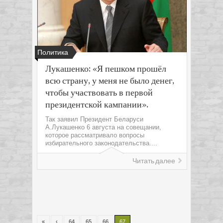
Политика
Лукашенко: «Я пешком прошёл
всю страну, у меня не было денег,
чтобы участвовать в первой
президентской кампании».
Так заявил Президент Беларуси
А.Лукашенко 6 августа на совещании,
которое рассматривало вопросы
избирательного законодательства....
Читать далее
«
‹
64
65
66
67