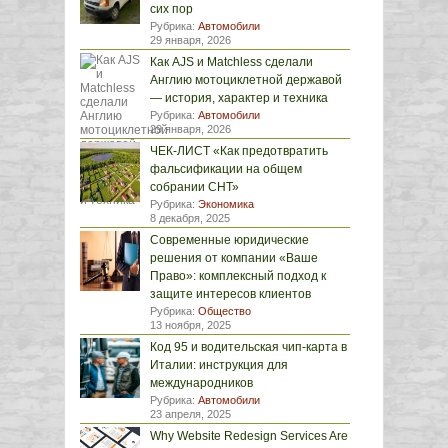
сих пор
Рубрика:
Автомобили
29 января, 2026
Как AJS и Matchless сделали
Англию мотоциклетной державой
— история, характер и техника
Рубрика:
Автомобили
29 января, 2026
ЧЕК-ЛИСТ «Как предотвратить
фальсификации на общем
собрании СНТ»
Рубрика:
Экономика
8 декабря, 2025
Современные юридические
решения от компании «Ваше
Право»: комплексный подход к
защите интересов клиентов
Рубрика:
Общество
13 ноября, 2025
Код 95 и водительская чип-карта в
Италии: инструкция для
международников
Рубрика:
Автомобили
23 апреля, 2025
Why Website Redesign Services Are