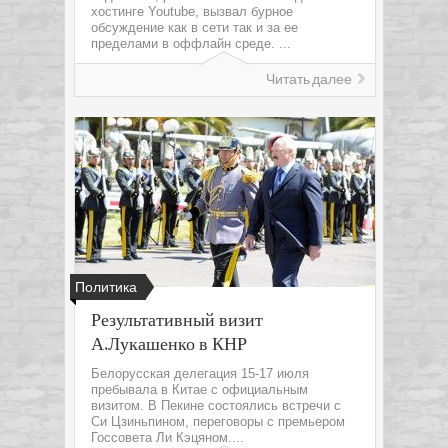
хостинге Youtube, вызвал бурное
обсуждение как в сети так и за ее
пределами в оффлайн среде. ...
Читать далее
Политика
Результативный визит
А.Лукашенко в КНР
Белорусская делегация 15-17 июля
пребывала в Китае с официальным
визитом. В Пекине состоялись встречи с
Си Цзиньпином, переговоры с премьером
Госсовета Ли Кэцяном....