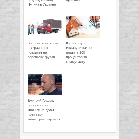
Путина в Украине!
Военное положение
Кто и когда в
в Украине не
Беларуси начнет
повлияет на
платить 100
перевозку грузов
процентов за
коммуналку
Дмитрий Гордон:
совсем скоро
Яценюк не будет
премьер-
министром Украины