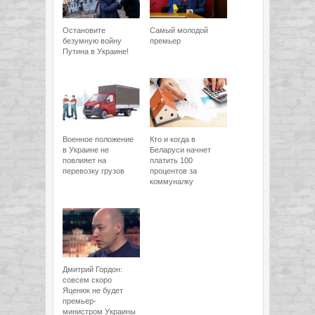
Остановите
Самый молодой
безумную войну
премьер
Путина в Украине!
Военное положение
Кто и когда в
в Украине не
Беларуси начнет
повлияет на
платить 100
перевозку грузов
процентов за
коммуналку
Дмитрий Гордон:
совсем скоро
Яценюк не будет
премьер-
министром Украины