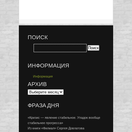
ПОИСК
ИНФОРМАЦИЯ
Информация
АРХИВ
ФРАЗА ДНЯ
«Кризис — явление стабильное. Упадок вообще
стабильнее прогресса»
Из книги «Филиал» Сергея Довлатова