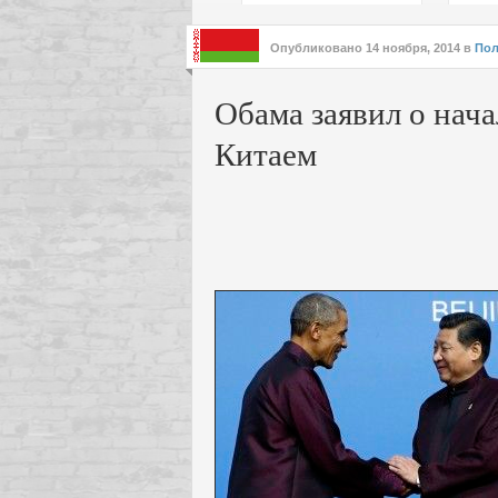
подх
инте
Опубликовано
14 ноября, 2014
в
Пол
Обама заявил о нач
Китаем