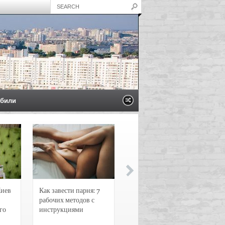
били
Киев
Как завести парня: 7
Новости и
рабочих методов с
чрезвычайные
го
инструкциями
происшествия в
Воронеже