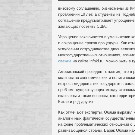
визовому соглашению, бизнесмены из Ки
протяжении 10 лет, а студенты из Поднеб
соглашение предусматривает упрощение 
желающих посетить США.
Упрощение заключается в уменьшении к
и сокращение сроков процедуры. Как отм
углублении сотрудничества двух великих
межгосударственных отношениях, возни
свежие
на сайте infokl.ru, можно быть в
Американский президент отметил, что в
количество экономических и политическ
встреча лидеров этих государств в рам
проблем, существующих между странами,
включены и такие вопросы, как территор
Китае и ряд других.
Как отмечают эксперты, Обама выразил 
аналогичных фактически осуществленных
на фоне проблематических отношений с
развивающейся страны. Барак Обама нах