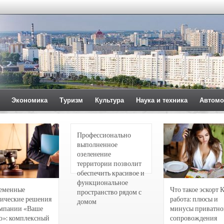
Экономика
Туризм
Культура
Наука и техника
Автомо
Профессионально
выполненное
озеленение
территории позволит
обеспечить красивое и
функциональное
еменные
Что такое эскорт 
пространство рядом с
ические решения
работа: плюсы и
домом
омпании «Ваше
минусы приватно
о»: комплексный
сопровождения