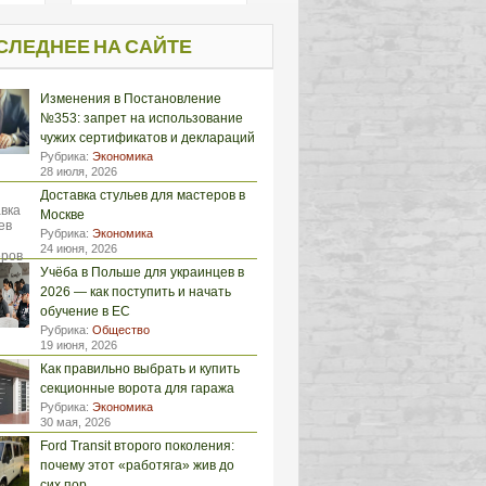
СЛЕДНЕЕ НА САЙТЕ
Изменения в Постановление
№353: запрет на использование
чужих сертификатов и деклараций
Рубрика:
Экономика
28 июля, 2026
Доставка стульев для мастеров в
Москве
Рубрика:
Экономика
24 июня, 2026
Учёба в Польше для украинцев в
2026 — как поступить и начать
обучение в ЕС
Рубрика:
Общество
19 июня, 2026
Как правильно выбрать и купить
секционные ворота для гаража
Рубрика:
Экономика
30 мая, 2026
Ford Transit второго поколения:
почему этот «работяга» жив до
сих пор