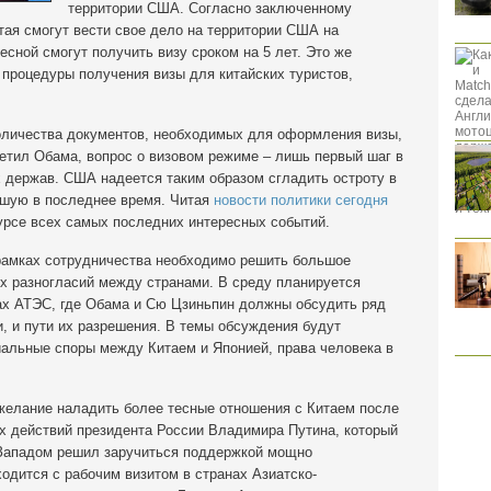
территории США. Согласно заключенному
тая смогут вести свое дело на территории США на
есной смогут получить визу сроком на 5 лет. Это же
процедуры получения визы для китайских туристов,
оличества документов, необходимых для оформления визы,
етил Обама, вопрос о визовом режиме – лишь первый шаг в
 держав. США надеется таким образом сгладить остроту в
кшую в последнее время. Читая
новости политики сегодня
 курсе всех самых последних интересных событий.
 рамках сотрудничества необходимо решить большое
их разногласий между странами. В среду планируется
ках АТЭС, где Обама и Сю Цзиньпин должны обсудить ряд
 и пути их разрешения. В темы обсуждения будут
иальные споры между Китаем и Японией, права человека в
желание наладить более тесные отношения с Китаем после
 действий президента России Владимира Путина, который
 Западом решил заручиться поддержкой мощно
одится с рабочим визитом в странах Азиатско-