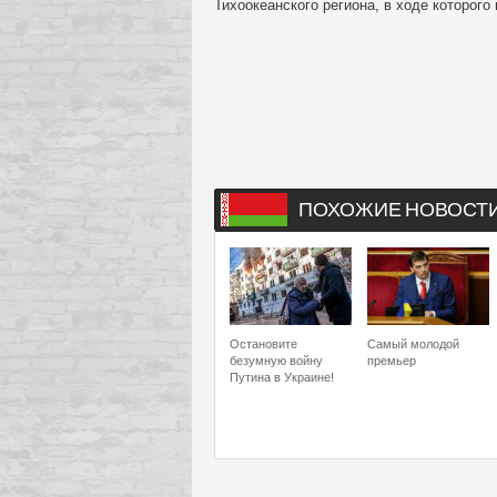
Тихоокеанского региона, в ходе которог
ПОХОЖИЕ НОВОСТ
Остановите
Самый молодой
безумную войну
премьер
Путина в Украине!