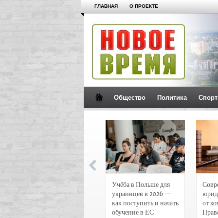
ГЛАВНАЯ
О ПРОЕКТЕ
Общество
Политика
Спорт
Новости и
Учёба в Польше для
Совр
чрезвычайные
украинцев в 2026 —
юрид
происшествия в
как поступить и начать
от к
Воронеже
обучение в ЕС
Прав