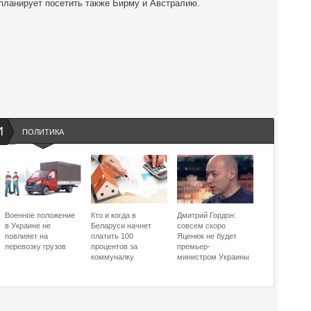
о планирует посетить также Бирму и Австралию.
И
ПОЛИТИКА
Военное положение
Кто и когда в
Дмитрий Гордон:
в Украине не
Беларуси начнет
совсем скоро
повлияет на
платить 100
Яценюк не будет
перевозку грузов
процентов за
премьер-
коммуналку
министром Украины