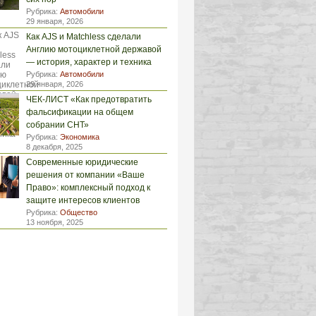
Рубрика:
Автомобили
29 января, 2026
Как AJS и Matchless сделали
Англию мотоциклетной державой
— история, характер и техника
Рубрика:
Автомобили
29 января, 2026
ЧЕК-ЛИСТ «Как предотвратить
фальсификации на общем
собрании СНТ»
Рубрика:
Экономика
8 декабря, 2025
Современные юридические
решения от компании «Ваше
Право»: комплексный подход к
защите интересов клиентов
Рубрика:
Общество
13 ноября, 2025