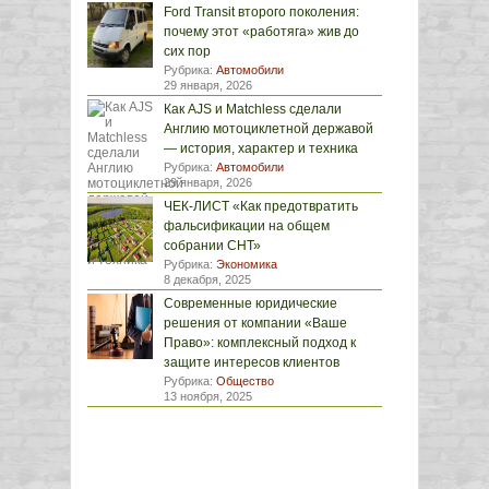
Ford Transit второго поколения:
почему этот «работяга» жив до
сих пор
Рубрика:
Автомобили
29 января, 2026
Как AJS и Matchless сделали
Англию мотоциклетной державой
— история, характер и техника
Рубрика:
Автомобили
29 января, 2026
ЧЕК-ЛИСТ «Как предотвратить
фальсификации на общем
собрании СНТ»
Рубрика:
Экономика
8 декабря, 2025
Современные юридические
решения от компании «Ваше
Право»: комплексный подход к
защите интересов клиентов
Рубрика:
Общество
13 ноября, 2025