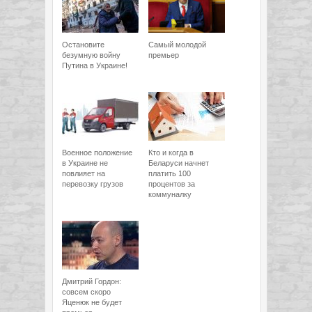
Остановите
Самый молодой
безумную войну
премьер
Путина в Украине!
Военное положение
Кто и когда в
в Украине не
Беларуси начнет
повлияет на
платить 100
перевозку грузов
процентов за
коммуналку
Дмитрий Гордон:
совсем скоро
Яценюк не будет