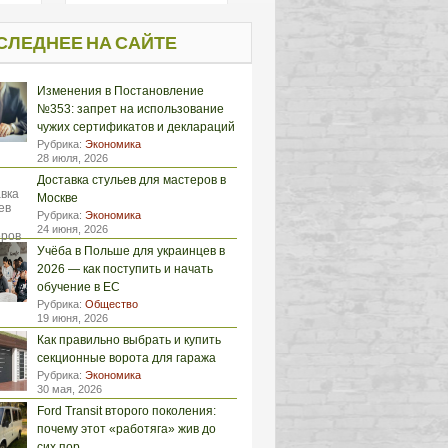
СЛЕДНЕЕ НА САЙТЕ
Изменения в Постановление
№353: запрет на использование
чужих сертификатов и деклараций
Рубрика:
Экономика
28 июля, 2026
Доставка стульев для мастеров в
Москве
Рубрика:
Экономика
24 июня, 2026
Учёба в Польше для украинцев в
2026 — как поступить и начать
обучение в ЕС
Рубрика:
Общество
19 июня, 2026
Как правильно выбрать и купить
секционные ворота для гаража
Рубрика:
Экономика
30 мая, 2026
Ford Transit второго поколения:
почему этот «работяга» жив до
сих пор