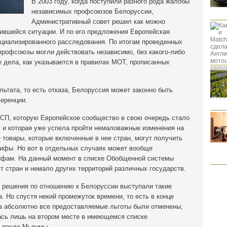
В 2003 году, когда поступили разного рода жалобы
независимых профсоюзов Белоруссии,
Административный совет решил как можно
ившейся ситуации. И по его предложения Европейская
ециализированного расследования. По итогам проведенных
профсоюзы могли действовать независимо, без какого-либо
 дела, как указывается в правилах МОТ, прописанных
льтата, то есть отказа, Белоруссия может законно быть
еренции.
СП, которую Европейское сообщество в свою очередь стало
у, и которая уже успела пройти немаловажные изменения на
е товары, которые включенные в нее стран, могут получить
ифы. Но вот в отдельных случаях может вообще
ифам. На данный момент в списке Обобщенной системы
 стран и немало других территорий различных государств.
о решения по отношению к Белоруссии выступали такие
. Но спустя некий промежуток времени, то есть в конце
ода абсолютно все предоставляемые льготы были отменены,
ась лишь на втором месте в имеющемся списке
— после Мьянмы.