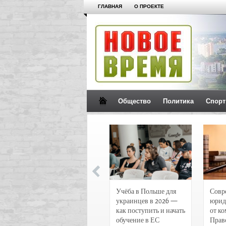
ГЛАВНАЯ
О ПРОЕКТЕ
Общество
Политика
Спорт
Новости и
Учёба в Польше для
Совр
чрезвычайные
украинцев в 2026 —
юрид
происшествия в
как поступить и начать
от к
Воронеже
обучение в ЕС
Прав