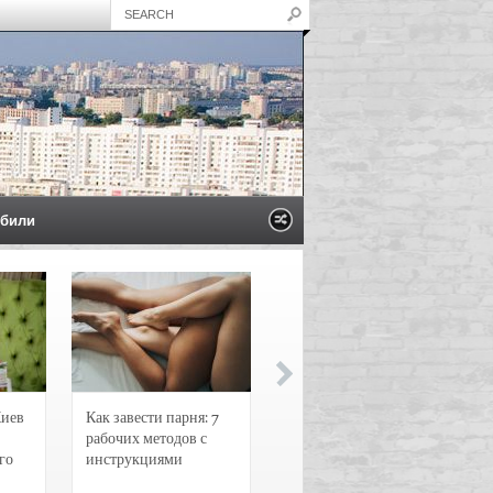
били
Киев
Как завести парня: 7
Новости и
рабочих методов с
чрезвычайные
го
инструкциями
происшествия в
Воронеже