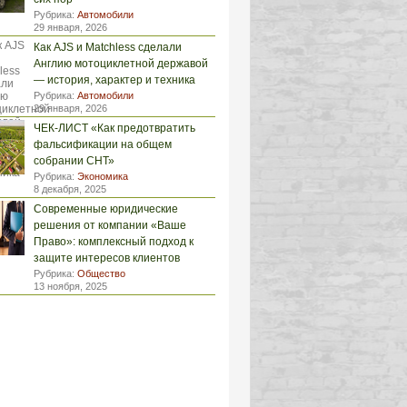
Рубрика:
Автомобили
29 января, 2026
Как AJS и Matchless сделали
Англию мотоциклетной державой
— история, характер и техника
Рубрика:
Автомобили
29 января, 2026
ЧЕК-ЛИСТ «Как предотвратить
фальсификации на общем
собрании СНТ»
Рубрика:
Экономика
8 декабря, 2025
Современные юридические
решения от компании «Ваше
Право»: комплексный подход к
защите интересов клиентов
Рубрика:
Общество
13 ноября, 2025