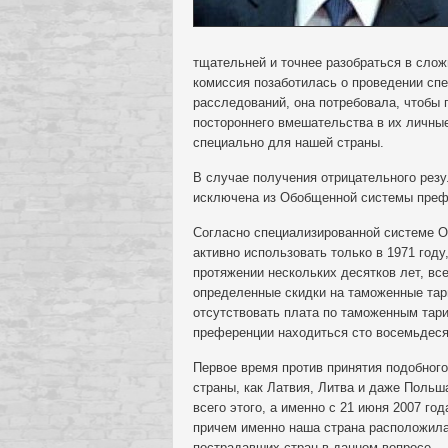
тщательней и точнее разобраться в слож
комиссия позаботилась о проведении сп
расследований, она потребовала, чтобы 
постороннего вмешательства в их личные
специально для нашей страны.
В случае получения отрицательного резу
исключена из Обобщенной системы преф
Согласно специализированной системе О
активно использовать только в 1971 год
протяжении нескольких десятков лет, вс
определенные скидки на таможенные тар
отсутствовать плата по таможенным тар
преференции находиться сто восемьдесят
Первое время против принятия подобног
страны, как Латвия, Литва и даже Польша
всего этого, а именно с 21 июня 2007 г
причем именно наша страна расположил
пострадавших стран в данном вопросе 