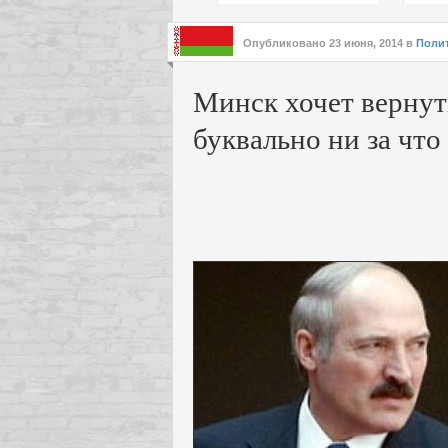
подх
инте
Опубликовано
23 июня, 2014
в
Поли
Минск хочет вернут
буквально ни за что