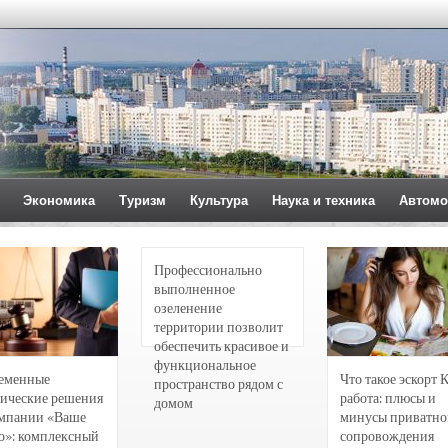
Экономика
Туризм
Культура
Наука и техника
Автомо
Профессионально
выполненное
озеленение
территории позволит
обеспечить красивое и
функциональное
еменные
Что такое эскорт 
пространство рядом с
ические решения
работа: плюсы и
домом
омпании «Ваше
минусы приватно
о»: комплексный
сопровождения