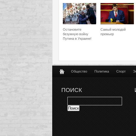
Остановите
Самый молодой
безумную войну
премьер
Путина в Украине!
Общество
Политика
Спорт
Э
ПОИСК