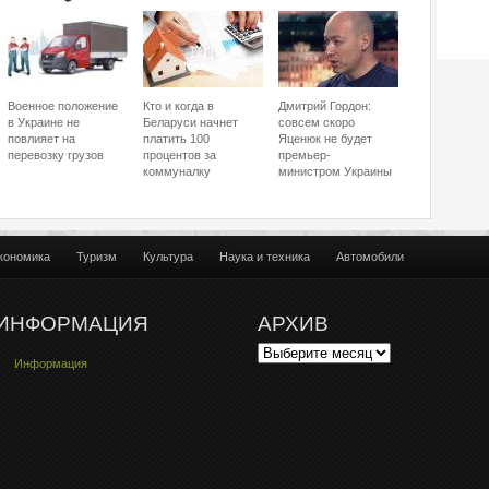
Военное положение
Кто и когда в
Дмитрий Гордон:
в Украине не
Беларуси начнет
совсем скоро
повлияет на
платить 100
Яценюк не будет
перевозку грузов
процентов за
премьер-
коммуналку
министром Украины
кономика
Туризм
Культура
Наука и техника
Автомобили
ИНФОРМАЦИЯ
АРХИВ
Информация