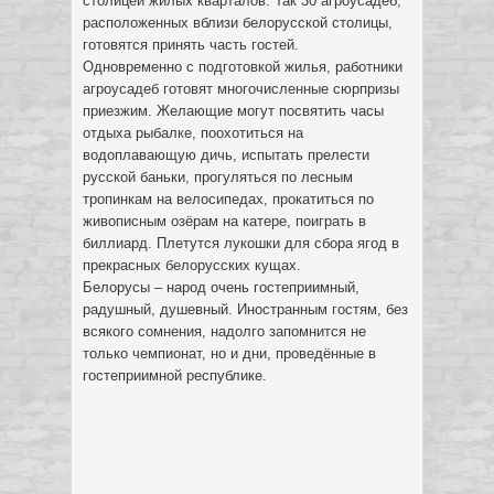
столицей жилых кварталов. Так 30 агроусадеб,
расположенных вблизи белорусской столицы,
готовятся принять часть гостей.
Одновременно с подготовкой жилья, работники
агроусадеб готовят многочисленные сюрпризы
приезжим. Желающие могут посвятить часы
отдыха рыбалке, поохотиться на
водоплавающую дичь, испытать прелести
русской баньки, прогуляться по лесным
тропинкам на велосипедах, прокатиться по
живописным озёрам на катере, поиграть в
биллиард. Плетутся лукошки для сбора ягод в
прекрасных белорусских кущах.
Белорусы – народ очень гостеприимный,
радушный, душевный. Иностранным гостям, без
всякого сомнения, надолго запомнится не
только чемпионат, но и дни, проведённые в
гостеприимной республике.