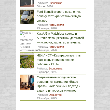
Рубрика:
Экономика
30 мая, 2026
Ford Transit второго поколения:
почему этот «работяга» жив до
сих пор
Рубрика:
Автомобили
29 января, 2026
Как AJS и Matchless сделали
Англию мотоциклетной державой
— история, характер и техника
Рубрика:
Автомобили
29 января, 2026
ЧЕК-ЛИСТ «Как предотвратить
фальсификации на общем
собрании СНТ»
Рубрика:
Экономика
8 декабря, 2025
Современные юридические
решения от компании «Ваше
Право»: комплексный подход к
защите интересов клиентов
Рубрика:
Общество
13 ноября, 2025