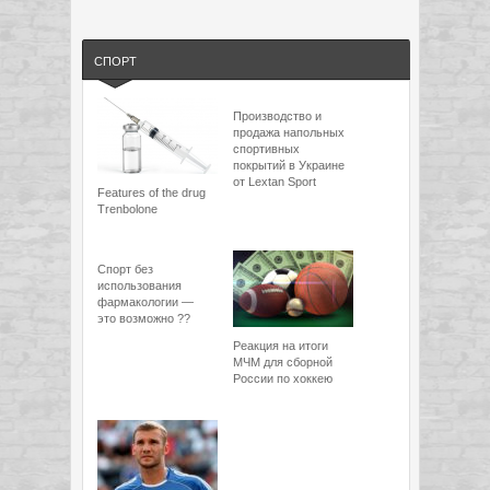
СПОРТ
Производство и
продажа напольных
спортивных
покрытий в Украине
от Lextan Sport
Features of the drug
Trenbolone
Спорт без
использования
фармакологии —
это возможно ??
Реакция на итоги
МЧМ для сборной
России по хоккею