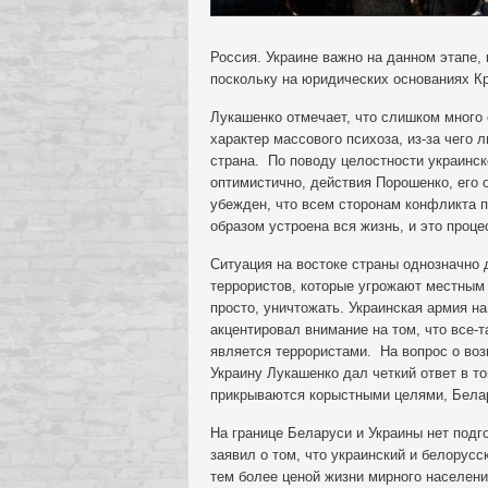
Россия. Украине важно на данном этапе,
поскольку на юридических основаниях К
Лукашенко отмечает, что слишком много 
характер массового психоза, из-за чего 
страна. По поводу целостности украинс
оптимистично, действия Порошенко, его
убежден, что всем сторонам конфликта п
образом устроена вся жизнь, и это проце
Ситуация на востоке страны однозначно 
террористов, которые угрожают местным 
просто, уничтожать. Украинская армия н
акцентировал внимание на том, что все-
является террористами. На вопрос о во
Украину Лукашенко дал четкий ответ в т
прикрываются корыстными целями, Белар
На границе Беларуси и Украины нет подг
заявил о том, что украинский и белорусс
тем более ценой жизни мирного населен