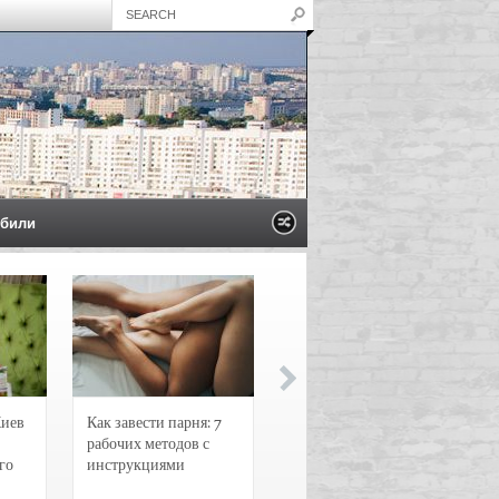
били
Киев
Как завести парня: 7
Новости и
рабочих методов с
чрезвычайные
го
инструкциями
происшествия в
Воронеже