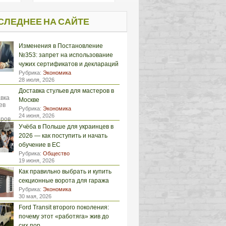
СЛЕДНЕЕ НА САЙТЕ
Изменения в Постановление
№353: запрет на использование
чужих сертификатов и деклараций
Рубрика:
Экономика
28 июля, 2026
Доставка стульев для мастеров в
Москве
Рубрика:
Экономика
24 июня, 2026
Учёба в Польше для украинцев в
2026 — как поступить и начать
обучение в ЕС
Рубрика:
Общество
19 июня, 2026
Как правильно выбрать и купить
секционные ворота для гаража
Рубрика:
Экономика
30 мая, 2026
Ford Transit второго поколения:
почему этот «работяга» жив до
сих пор