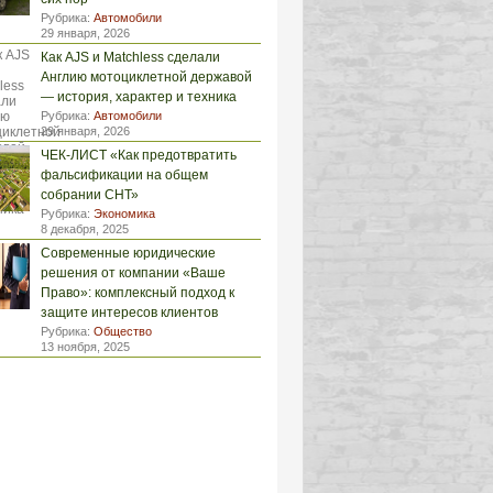
Рубрика:
Автомобили
29 января, 2026
Как AJS и Matchless сделали
Англию мотоциклетной державой
— история, характер и техника
Рубрика:
Автомобили
29 января, 2026
ЧЕК-ЛИСТ «Как предотвратить
фальсификации на общем
собрании СНТ»
Рубрика:
Экономика
8 декабря, 2025
Современные юридические
решения от компании «Ваше
Право»: комплексный подход к
защите интересов клиентов
Рубрика:
Общество
13 ноября, 2025