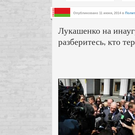
подх
инте
Опубликовано
11 июня, 2014
в
Поли
Лукашенко на инауг
разберитесь, кто те