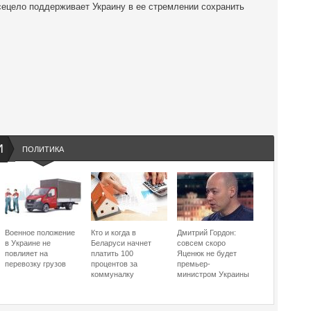
всецело поддерживает Украину в ее стремлении сохранить
И
ПОЛИТИКА
Военное положение
Кто и когда в
Дмитрий Гордон:
в Украине не
Беларуси начнет
совсем скоро
повлияет на
платить 100
Яценюк не будет
перевозку грузов
процентов за
премьер-
коммуналку
министром Украины