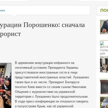
од к защите
ресов клиентов
ПО
тика
урации Порошенко: сначала
ррорист
В церемонии инаугурации избранного на
легитимный условиях Президента Украины
присутствовали иностранные гости в лице
представителей иностранных властей. Лукашенко
также был в их числе. Президент Беларуси
посетил Киев вместе со своим сыном Николаем.
Общение с журналистами на украинской
территории с Лукашенко было продолжительным.
В ходе
пресс-конференции он отказался говорить
о полуострове Крым, как об украинской