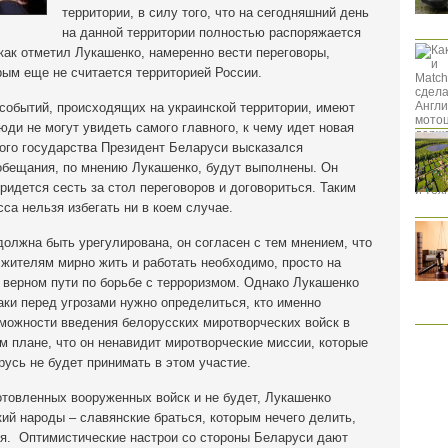
территории, в силу того, что на сегодняшний день
на данной территории полностью распоряжается
 как отметил Лукашенко, намеренно вести переговоры,
рым еще не считается территорией России.
событий, происходящих на украинской территории, имеют
люди не могут увидеть самого главного, к чему идет новая
кого государства Президент Беларуси высказался
 обещания, по мнению Лукашенко, будут выполнены. Он
ридется сесть за стол переговоров и договориться. Таким
сса нельзя избегать ни в коем случае.
должна быть урегулирована, он согласен с тем мнением, что
жителям мирно жить и работать необходимо, просто на
а верном пути по борьбе с терроризмом. Однако Лукашенко
таки перед угрозами нужно определиться, кто именно
зможности введения белорусских миротворческих войск в
ом плане, что он ненавидит миротворческие миссии, которые
усь не будет принимать в этом участие.
отовленных вооруженных войск и не будет, Лукашенко
кий народы – славянские браться, которым нечего делить,
ия. Оптимистические настрои со стороны Беларуси дают