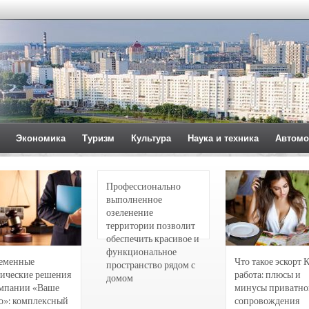
Экономика
Туризм
Культура
Наука и техника
Автомо
Профессионально
выполненное
озеленение
территории позволит
обеспечить красивое и
функциональное
еменные
Что такое эскорт 
пространство рядом с
ические решения
работа: плюсы и
домом
омпании «Ваше
минусы приватно
о»: комплексный
сопровождения