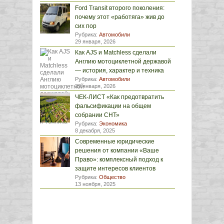
Ford Transit второго поколения:
почему этот «работяга» жив до
сих пор
Рубрика:
Автомобили
29 января, 2026
Как AJS и Matchless сделали
Англию мотоциклетной державой
— история, характер и техника
Рубрика:
Автомобили
29 января, 2026
ЧЕК-ЛИСТ «Как предотвратить
фальсификации на общем
собрании СНТ»
Рубрика:
Экономика
8 декабря, 2025
Современные юридические
решения от компании «Ваше
Право»: комплексный подход к
защите интересов клиентов
Рубрика:
Общество
13 ноября, 2025