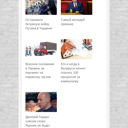
Остановите
Самый молодой
безумную войну
премьер
Путина в Украине!
Военное положение
Кто и когда в
в Украине не
Беларуси начнет
повлияет на
платить 100
перевозку грузов
процентов за
коммуналку
Дмитрий Гордон:
совсем скоро
Яценюк не будет