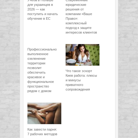
Учёба в Польше
Современные
для украинцев в
юридические
2026 — как
решения от
поступить и начать
компании «Ваше
обучение в ЕС
Право»:
комплексный
подход к защите
интересов клиентов
Профессионально
выполненное
озеленение
территории
позволит
Что такое эскорт
обеспечить
Киев работа: плюсы
красивое и
и минусы
функциональное
приватного
пространство
сопровождения
рядом с домом
Как завести парня:
7 рабочих методов