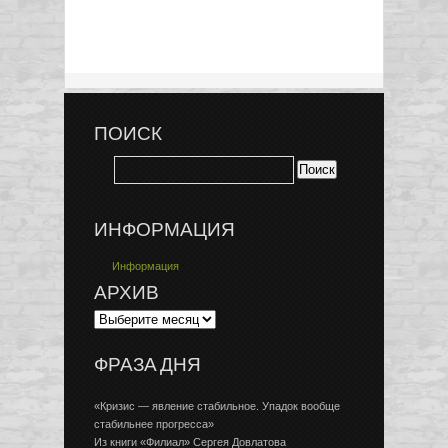
ПОИСК
ИНФОРМАЦИЯ
Информация
АРХИВ
ФРАЗА ДНЯ
«Кризис — явление стабильное. Упадок вообще
стабильнее прогресса»
Из книги «Филиал» Сергея Довлатова