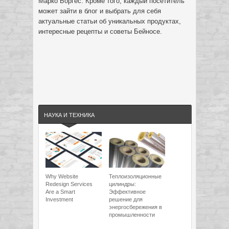
Марко Боргес. Кроме того, каждый посетитель
может зайти в блог и выбрать для себя
актуальные статьи об уникальных продуктах,
интересные рецепты и советы Бейносе.
НАУКА И ТЕХНИКА
Why Website
Теплоизоляционные
Redesign Services
цилиндры:
Are a Smart
Эффективное
Investment
решение для
энергосбережения в
промышленности