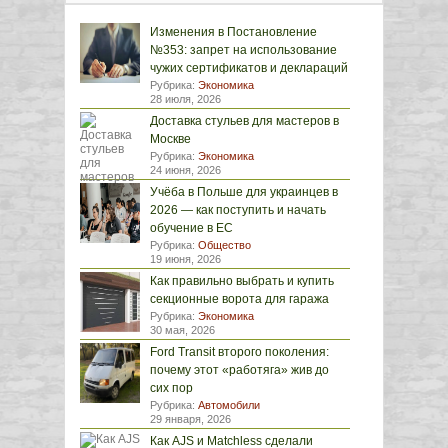
Изменения в Постановление
№353: запрет на использование
чужих сертификатов и деклараций
Рубрика:
Экономика
28 июля, 2026
Доставка стульев для мастеров в
Москве
Рубрика:
Экономика
24 июня, 2026
Учёба в Польше для украинцев в
2026 — как поступить и начать
обучение в ЕС
Рубрика:
Общество
19 июня, 2026
Как правильно выбрать и купить
секционные ворота для гаража
Рубрика:
Экономика
30 мая, 2026
Ford Transit второго поколения:
почему этот «работяга» жив до
сих пор
Рубрика:
Автомобили
29 января, 2026
Как AJS и Matchless сделали