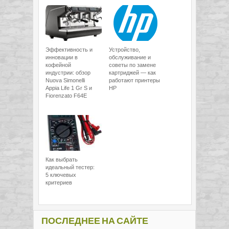
Эффективность и
Устройство,
инновации в
обслуживание и
кофейной
советы по замене
индустрии: обзор
картриджей — как
Nuova Simonelli
работают принтеры
Appia Life 1 Gr S и
HP
Fiorenzato F64E
Как выбрать
идеальный тестер:
5 ключевых
критериев
ПОСЛЕДНЕЕ НА САЙТЕ