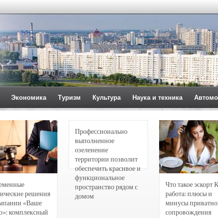
Экономика
Туризм
Культура
Наука и техника
Автомо
Профессионально
выполненное
озеленение
территории позволит
обеспечить красивое и
функциональное
еменные
Что такое эскорт 
пространство рядом с
ические решения
работа: плюсы и
домом
омпании «Ваше
минусы приватно
о»: комплексный
сопровождения