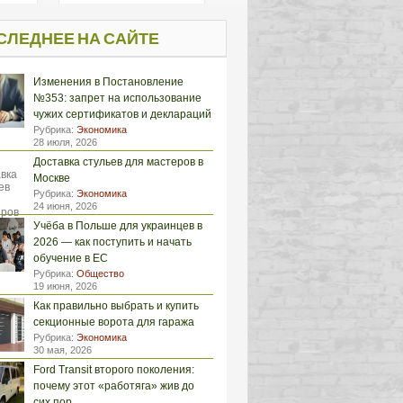
СЛЕДНЕЕ НА САЙТЕ
Изменения в Постановление
№353: запрет на использование
чужих сертификатов и деклараций
Рубрика:
Экономика
28 июля, 2026
Доставка стульев для мастеров в
Москве
Рубрика:
Экономика
24 июня, 2026
Учёба в Польше для украинцев в
2026 — как поступить и начать
обучение в ЕС
Рубрика:
Общество
19 июня, 2026
Как правильно выбрать и купить
секционные ворота для гаража
Рубрика:
Экономика
30 мая, 2026
Ford Transit второго поколения:
почему этот «работяга» жив до
сих пор