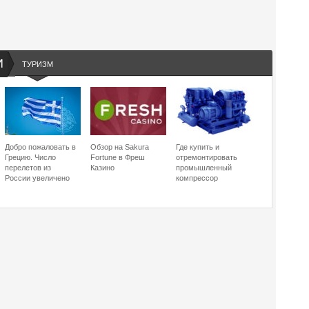
И
ТУРИЗМ
Добро пожаловать в
Обзор на Sakura
Где купить и
Грецию. Число
Fortune в Фреш
отремонтировать
перелетов из
Казино
промышленный
России увеличено
компрессор