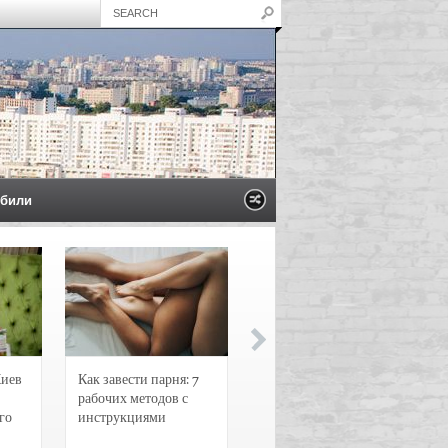
били
Киев
Как завести парня: 7
Новости и
рабочих методов с
чрезвычайные
го
инструкциями
происшествия в
Воронеже