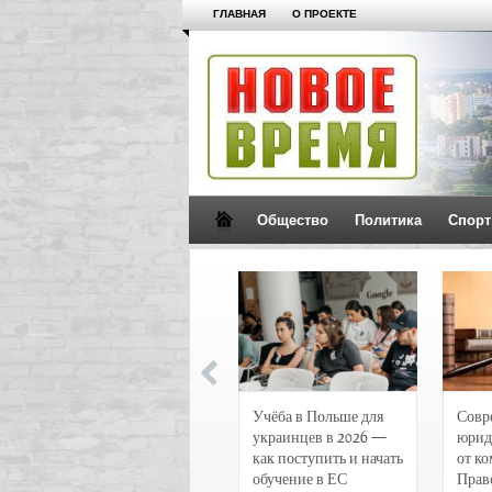
ГЛАВНАЯ
О ПРОЕКТЕ
Общество
Политика
Спорт
Новости и
Учёба в Польше для
Совр
чрезвычайные
украинцев в 2026 —
юрид
происшествия в
как поступить и начать
от к
Воронеже
обучение в ЕС
Прав