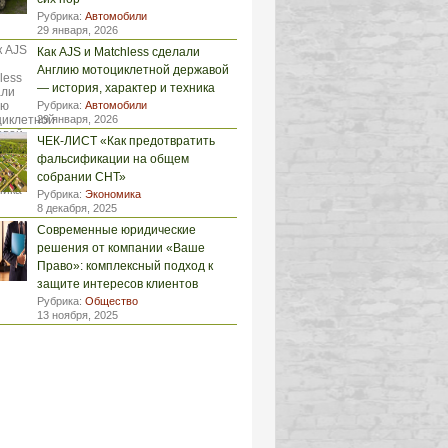
Рубрика:
Автомобили
29 января, 2026
Как AJS и Matchless сделали
Англию мотоциклетной державой
— история, характер и техника
Рубрика:
Автомобили
29 января, 2026
ЧЕК-ЛИСТ «Как предотвратить
фальсификации на общем
собрании СНТ»
Рубрика:
Экономика
8 декабря, 2025
Современные юридические
решения от компании «Ваше
Право»: комплексный подход к
защите интересов клиентов
Рубрика:
Общество
13 ноября, 2025