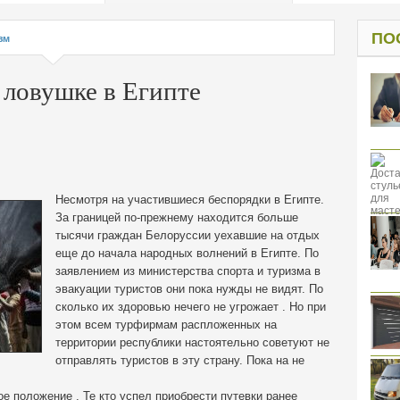
од к защите
ресов клиентов
ПО
зм
 ловушке в Египте
Несмотря на участившиеся беспорядки в Египте.
За границей по-прежнему находится больше
тысячи граждан Белоруссии уехавшие на отдых
еще до начала народных волнений в Египте.
По
заявлением из министерства спорта и туризма в
эвакуации туристов они пока нужды не видят. По
сколько их здоровью нечего не угрожает . Но при
этом всем турфирмам распложенных на
территории республики настоятельно советуют не
отправлять туристов в эту страну. Пока на не
е положение . Те кто успел приобрести путевки ранее