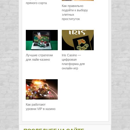
пряного сорта
Как правильно
подойти к выбору
элитных
проституток
Лучшие стратегии
Iris Casino —
для лайв-казино
цифровая
платформа для
онлайн-игр
Как работают
уровни VIP в казино