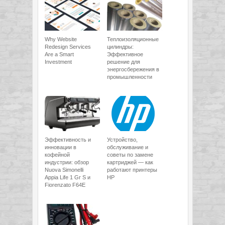
Why Website
Теплоизоляционные
Redesign Services
цилиндры:
Are a Smart
Эффективное
Investment
решение для
энергосбережения в
промышленности
Эффективность и
Устройство,
инновации в
обслуживание и
кофейной
советы по замене
индустрии: обзор
картриджей — как
Nuova Simonelli
работают принтеры
Appia Life 1 Gr S и
HP
Fiorenzato F64E