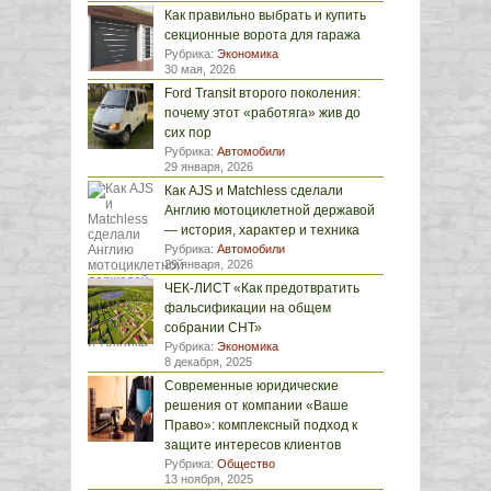
Как правильно выбрать и купить
секционные ворота для гаража
Рубрика:
Экономика
30 мая, 2026
Ford Transit второго поколения:
почему этот «работяга» жив до
сих пор
Рубрика:
Автомобили
29 января, 2026
Как AJS и Matchless сделали
Англию мотоциклетной державой
— история, характер и техника
Рубрика:
Автомобили
29 января, 2026
ЧЕК-ЛИСТ «Как предотвратить
фальсификации на общем
собрании СНТ»
Рубрика:
Экономика
8 декабря, 2025
Современные юридические
решения от компании «Ваше
Право»: комплексный подход к
защите интересов клиентов
Рубрика:
Общество
13 ноября, 2025