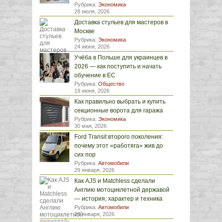
Рубрика:
Экономика
28 июля, 2026
Доставка стульев для мастеров в
Москве
Рубрика:
Экономика
24 июня, 2026
Учёба в Польше для украинцев в
2026 — как поступить и начать
обучение в ЕС
Рубрика:
Общество
19 июня, 2026
Как правильно выбрать и купить
секционные ворота для гаража
Рубрика:
Экономика
30 мая, 2026
Ford Transit второго поколения:
почему этот «работяга» жив до
сих пор
Рубрика:
Автомобили
29 января, 2026
Как AJS и Matchless сделали
Англию мотоциклетной державой
— история, характер и техника
Рубрика:
Автомобили
29 января, 2026