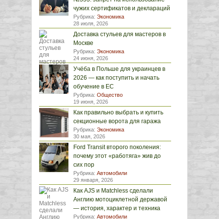
чужих сертификатов и деклараций
Рубрика:
Экономика
28 июля, 2026
Доставка стульев для мастеров в
Москве
Рубрика:
Экономика
24 июня, 2026
Учёба в Польше для украинцев в
2026 — как поступить и начать
обучение в ЕС
Рубрика:
Общество
19 июня, 2026
Как правильно выбрать и купить
секционные ворота для гаража
Рубрика:
Экономика
30 мая, 2026
Ford Transit второго поколения:
почему этот «работяга» жив до
сих пор
Рубрика:
Автомобили
29 января, 2026
Как AJS и Matchless сделали
Англию мотоциклетной державой
— история, характер и техника
Рубрика:
Автомобили