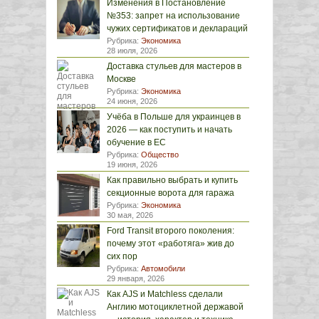
Изменения в Постановление
№353: запрет на использование
чужих сертификатов и деклараций
Рубрика:
Экономика
28 июля, 2026
Доставка стульев для мастеров в
Москве
Рубрика:
Экономика
24 июня, 2026
Учёба в Польше для украинцев в
2026 — как поступить и начать
обучение в ЕС
Рубрика:
Общество
19 июня, 2026
Как правильно выбрать и купить
секционные ворота для гаража
Рубрика:
Экономика
30 мая, 2026
Ford Transit второго поколения:
почему этот «работяга» жив до
сих пор
Рубрика:
Автомобили
29 января, 2026
Как AJS и Matchless сделали
Англию мотоциклетной державой