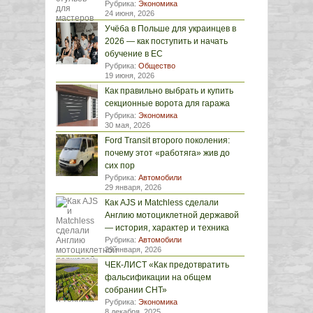
Рубрика:
Экономика
24 июня, 2026
Учёба в Польше для украинцев в
2026 — как поступить и начать
обучение в ЕС
Рубрика:
Общество
19 июня, 2026
Как правильно выбрать и купить
секционные ворота для гаража
Рубрика:
Экономика
30 мая, 2026
Ford Transit второго поколения:
почему этот «работяга» жив до
сих пор
Рубрика:
Автомобили
29 января, 2026
Как AJS и Matchless сделали
Англию мотоциклетной державой
— история, характер и техника
Рубрика:
Автомобили
29 января, 2026
ЧЕК-ЛИСТ «Как предотвратить
фальсификации на общем
собрании СНТ»
Рубрика:
Экономика
8 декабря, 2025