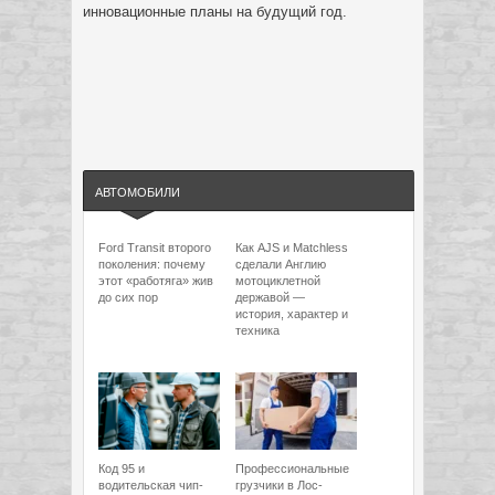
инновационные планы на будущий год.
АВТОМОБИЛИ
Ford Transit второго
Как AJS и Matchless
поколения: почему
сделали Англию
этот «работяга» жив
мотоциклетной
до сих пор
державой —
история, характер и
техника
Код 95 и
Профессиональные
водительская чип-
грузчики в Лос-