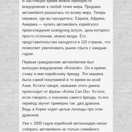
В настоящее время можно приобрести
внедорожник в любой точке мира. Продажа
автомобиля разошлась по всему миру. Теперь
неважно, где вы находитесь: Европа, Африка,
Америка — купить автомобиль корейского
происхождения ssangyong actyon, цена которого
просто отличная, можно везде. Его
представительства находятся в 110 странах, что
позволяет увеличивать рынок сбыта с каждым
годом.
Первым гражданским автомобилем был
выпущен внедорожник «Korando». Он и принес
славу и имя корейскому бренду. Это машина
была самой покупаемой в то время во всей
Азии. Кстати говоря, название этого джипа
происходит от фразы «Korea Can Do». Кстати,
если говорить о значение самого бренда, то его
перевод звучит примерно так: два дракона.
Ведь в Корее ходят целые легенды про этих
драконов.
Уже с 2000 годов корейский автоконцерн начал
собирать автомобили не только семейного