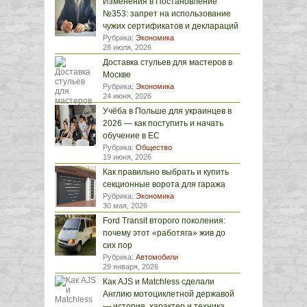
Изменения в Постановление
№353: запрет на использование
чужих сертификатов и деклараций
Рубрика:
Экономика
28 июля, 2026
Доставка стульев для мастеров в
Москве
Рубрика:
Экономика
24 июня, 2026
Учёба в Польше для украинцев в
2026 — как поступить и начать
обучение в ЕС
Рубрика:
Общество
19 июня, 2026
Как правильно выбрать и купить
секционные ворота для гаража
Рубрика:
Экономика
30 мая, 2026
Ford Transit второго поколения:
почему этот «работяга» жив до
сих пор
Рубрика:
Автомобили
29 января, 2026
Как AJS и Matchless сделали
Англию мотоциклетной державой
— история, характер и техника