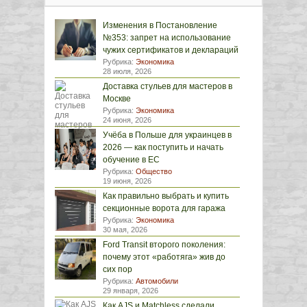
Изменения в Постановление
№353: запрет на использование
чужих сертификатов и деклараций
Рубрика:
Экономика
28 июля, 2026
Доставка стульев для мастеров в
Москве
Рубрика:
Экономика
24 июня, 2026
Учёба в Польше для украинцев в
2026 — как поступить и начать
обучение в ЕС
Рубрика:
Общество
19 июня, 2026
Как правильно выбрать и купить
секционные ворота для гаража
Рубрика:
Экономика
30 мая, 2026
Ford Transit второго поколения:
почему этот «работяга» жив до
сих пор
Рубрика:
Автомобили
29 января, 2026
Как AJS и Matchless сделали