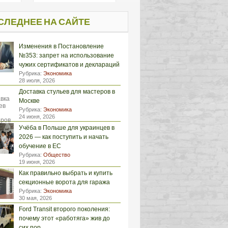
СЛЕДНЕЕ НА САЙТЕ
Изменения в Постановление
№353: запрет на использование
чужих сертификатов и деклараций
Рубрика:
Экономика
28 июля, 2026
Доставка стульев для мастеров в
Москве
Рубрика:
Экономика
24 июня, 2026
Учёба в Польше для украинцев в
2026 — как поступить и начать
обучение в ЕС
Рубрика:
Общество
19 июня, 2026
Как правильно выбрать и купить
секционные ворота для гаража
Рубрика:
Экономика
30 мая, 2026
Ford Transit второго поколения:
почему этот «работяга» жив до
сих пор