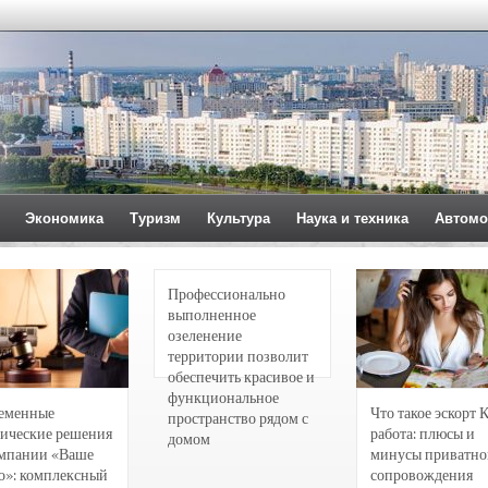
Экономика
Туризм
Культура
Наука и техника
Автомо
Профессионально
выполненное
озеленение
территории позволит
обеспечить красивое и
функциональное
еменные
Что такое эскорт 
пространство рядом с
ические решения
работа: плюсы и
домом
омпании «Ваше
минусы приватно
о»: комплексный
сопровождения