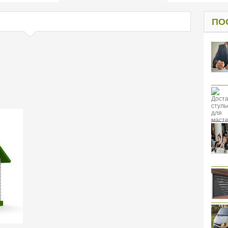
од к защите
ресов клиентов
ПО