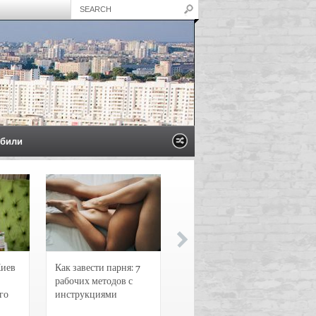
били
Киев
Как завести парня: 7
Новости и
рабочих методов с
чрезвычайные
го
инструкциями
происшествия в
Воронеже