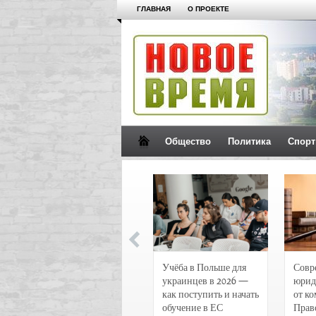
ГЛАВНАЯ
О ПРОЕКТЕ
Общество
Политика
Спорт
Новости и
Учёба в Польше для
Совр
чрезвычайные
украинцев в 2026 —
юрид
происшествия в
как поступить и начать
от к
Воронеже
обучение в ЕС
Прав