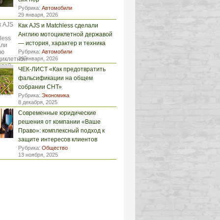
Рубрика:
Автомобили
29 января, 2026
Как AJS и Matchless сделали
Англию мотоциклетной державой
— история, характер и техника
Рубрика:
Автомобили
29 января, 2026
ЧЕК-ЛИСТ «Как предотвратить
фальсификации на общем
собрании СНТ»
Рубрика:
Экономика
8 декабря, 2025
Современные юридические
решения от компании «Ваше
Право»: комплексный подход к
защите интересов клиентов
Рубрика:
Общество
13 ноября, 2025