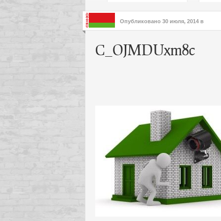
подх
инте
Опубликовано
30 июля, 2014
в
C_OJMDUxm8c