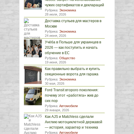
чужих сертификатов и деклараций
Рубрика:
Экономика
28 июля, 2026
Доставка стульев для мастеров в
Москве
Рубрика:
Экономика
24 июня, 2026
Учёба в Польше для украинцев в
2026 — как поступить и начать
обучение в ЕС
Рубрика:
Общество
19 июня, 2026
Как правильно выбрать и купить
секционные ворота для гаража
Рубрика:
Экономика
30 мая, 2026
Ford Transit второго поколения:
почему этот «работяга» жив до
сих пор
Рубрика:
Автомобили
29 января, 2026
Как AJS и Matchless сделали
Англию мотоциклетной державой
— история, характер и техника
Рубрика:
Автомобили