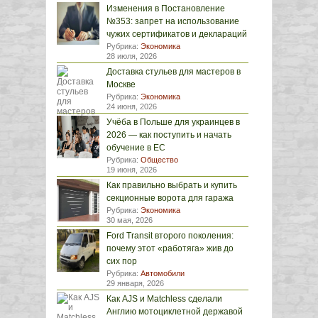
Изменения в Постановление
№353: запрет на использование
чужих сертификатов и деклараций
Рубрика:
Экономика
28 июля, 2026
Доставка стульев для мастеров в
Москве
Рубрика:
Экономика
24 июня, 2026
Учёба в Польше для украинцев в
2026 — как поступить и начать
обучение в ЕС
Рубрика:
Общество
19 июня, 2026
Как правильно выбрать и купить
секционные ворота для гаража
Рубрика:
Экономика
30 мая, 2026
Ford Transit второго поколения:
почему этот «работяга» жив до
сих пор
Рубрика:
Автомобили
29 января, 2026
Как AJS и Matchless сделали
Англию мотоциклетной державой