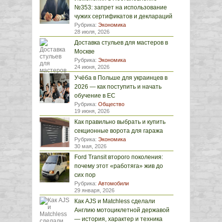
№353: запрет на использование
чужих сертификатов и деклараций
Рубрика:
Экономика
28 июля, 2026
Доставка стульев для мастеров в
Москве
Рубрика:
Экономика
24 июня, 2026
Учёба в Польше для украинцев в
2026 — как поступить и начать
обучение в ЕС
Рубрика:
Общество
19 июня, 2026
Как правильно выбрать и купить
секционные ворота для гаража
Рубрика:
Экономика
30 мая, 2026
Ford Transit второго поколения:
почему этот «работяга» жив до
сих пор
Рубрика:
Автомобили
29 января, 2026
Как AJS и Matchless сделали
Англию мотоциклетной державой
— история, характер и техника