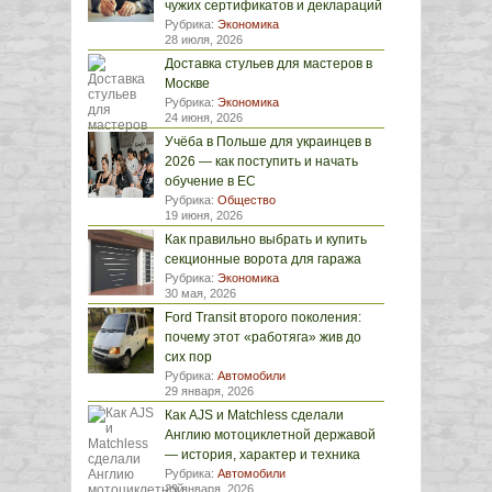
чужих сертификатов и деклараций
Рубрика:
Экономика
28 июля, 2026
Доставка стульев для мастеров в
Москве
Рубрика:
Экономика
24 июня, 2026
Учёба в Польше для украинцев в
2026 — как поступить и начать
обучение в ЕС
Рубрика:
Общество
19 июня, 2026
Как правильно выбрать и купить
секционные ворота для гаража
Рубрика:
Экономика
30 мая, 2026
Ford Transit второго поколения:
почему этот «работяга» жив до
сих пор
Рубрика:
Автомобили
29 января, 2026
Как AJS и Matchless сделали
Англию мотоциклетной державой
— история, характер и техника
Рубрика:
Автомобили
29 января, 2026