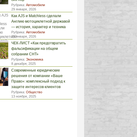
Рубрика:
Автомобили
29 января, 2026
Как AJS и Matchless сделали
Англию мотоциклетной державой
— история, характер и техника
Рубрика:
Автомобили
29 января, 2026
ЧЕК-ЛИСТ «Как предотвратить
фальсификации на общем
собрании СНТ»
Рубрика:
Экономика
8 декабря, 2025
Современные юридические
решения от компании «Ваше
Право»: комплексный подход к
защите интересов клиентов
Рубрика:
Общество
13 ноября, 2025