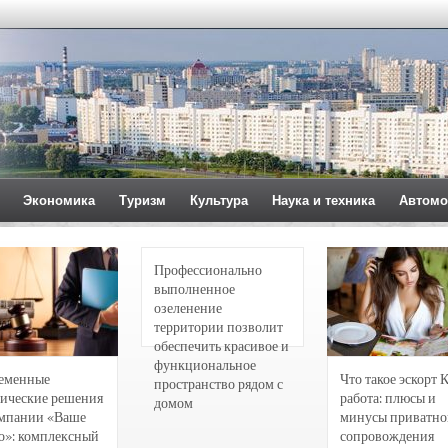
Экономика
Туризм
Культура
Наука и техника
Автомо
Профессионально
выполненное
озеленение
территории позволит
обеспечить красивое и
функциональное
еменные
Что такое эскорт 
пространство рядом с
ические решения
работа: плюсы и
домом
омпании «Ваше
минусы приватно
о»: комплексный
сопровождения