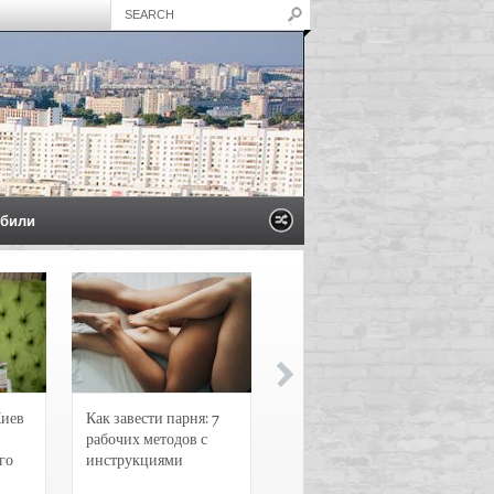
били
Киев
Как завести парня: 7
Новости и
рабочих методов с
чрезвычайные
го
инструкциями
происшествия в
Воронеже