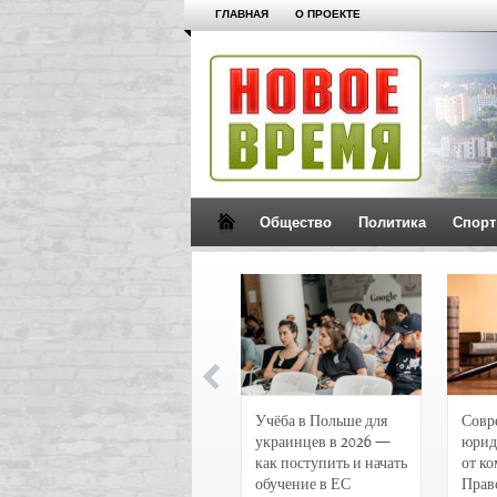
ГЛАВНАЯ
О ПРОЕКТЕ
Общество
Политика
Спорт
Новости и
Учёба в Польше для
Совр
чрезвычайные
украинцев в 2026 —
юрид
происшествия в
как поступить и начать
от к
Воронеже
обучение в ЕС
Прав