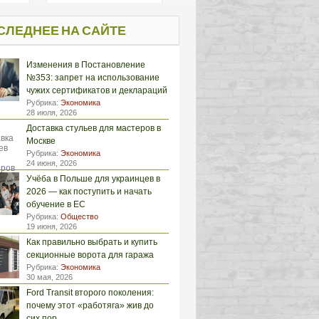
СЛЕДНЕЕ НА САЙТЕ
Изменения в Постановление
№353: запрет на использование
чужих сертификатов и деклараций
Рубрика:
Экономика
28 июля, 2026
Доставка стульев для мастеров в
Москве
Рубрика:
Экономика
24 июня, 2026
Учёба в Польше для украинцев в
2026 — как поступить и начать
обучение в ЕС
Рубрика:
Общество
19 июня, 2026
Как правильно выбрать и купить
секционные ворота для гаража
Рубрика:
Экономика
30 мая, 2026
Ford Transit второго поколения:
почему этот «работяга» жив до
сих пор