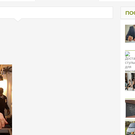
од к защите
ресов клиентов
ПО