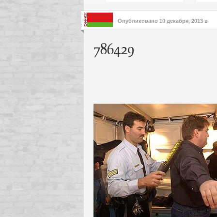
подх
инте
Опубликовано
10 декабря, 2013
в
786429