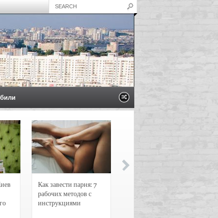
били
Киев
Как завести парня: 7
Новости и
рабочих методов с
чрезвычайные
го
инструкциями
происшествия в
Воронеже