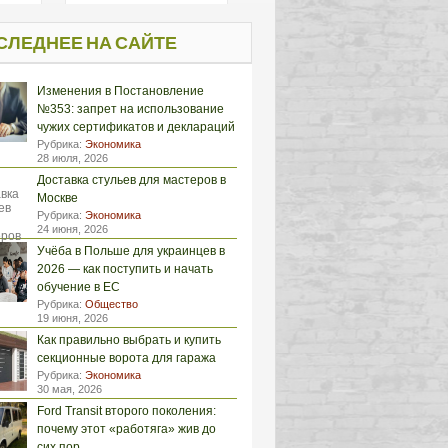
СЛЕДНЕЕ НА САЙТЕ
Изменения в Постановление
№353: запрет на использование
чужих сертификатов и деклараций
Рубрика:
Экономика
28 июля, 2026
Доставка стульев для мастеров в
Москве
Рубрика:
Экономика
24 июня, 2026
Учёба в Польше для украинцев в
2026 — как поступить и начать
обучение в ЕС
Рубрика:
Общество
19 июня, 2026
Как правильно выбрать и купить
секционные ворота для гаража
Рубрика:
Экономика
30 мая, 2026
Ford Transit второго поколения:
почему этот «работяга» жив до
сих пор