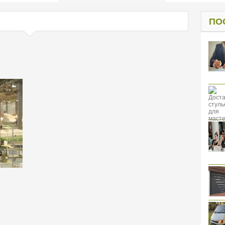
од к защите
ресов клиентов
ПО