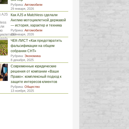
Рубрика:
Автомобили
29 января, 2026
Как AJS и Matchless сделали
Англию мотоциклетной державой
— история, характер и техника
Рубрика:
Автомобили
29 января, 2026
ЧЕК-ЛИСТ «Как предотвратить
фальсификации на общем
собрании СНТ»
Рубрика:
Экономика
8 декабря, 2025
Современные юридические
решения от компании «Ваше
Право»: комплексный подход к
защите интересов клиентов
Рубрика:
Общество
13 ноября, 2025