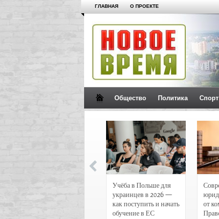
ГЛАВНАЯ
О ПРОЕКТЕ
Общество
Политика
Спорт
Новости и
Учёба в Польше для
Совр
чрезвычайные
украинцев в 2026 —
юрид
происшествия в
как поступить и начать
от к
Воронеже
обучение в ЕС
Прав