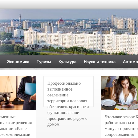
Экономика
Туризм
Культура
Наука и техника
Автомо
Профессионально
выполненное
озеленение
территории позволит
обеспечить красивое и
функциональное
еменные
Что такое эскорт 
пространство рядом с
ические решения
работа: плюсы и
домом
омпании «Ваше
минусы приватно
о»: комплексный
сопровождения