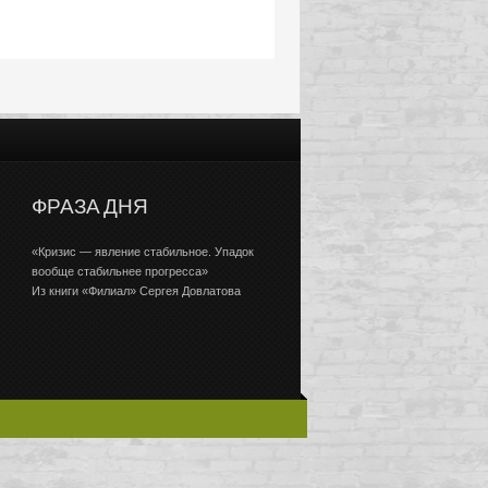
ФРАЗА ДНЯ
«Кризис — явление стабильное. Упадок
вообще стабильнее прогресса»
Из книги «Филиал» Сергея Довлатова