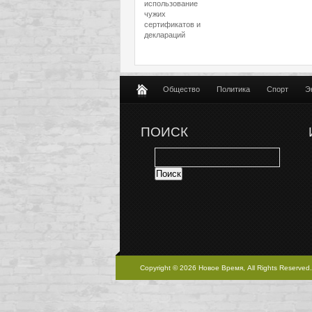
использование
чужих
сертификатов и
деклараций
Общество
Политика
Спорт
Э
ПОИСК
Copyright © 2026 Новое Время, All Rights Reserved.