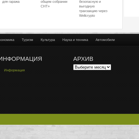
для гаража
общем собрании
безопасную и
СНТ»
выгодную
транзакцию через
Wellcrypto
кономика
Туризм
Культура
Наука и техника
Автомобили
ИНФОРМАЦИЯ
АРХИВ
Информация