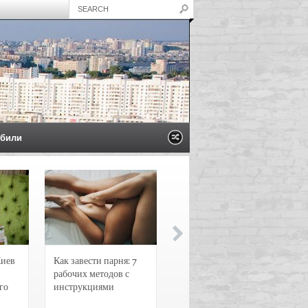
били
Киев
Как завести парня: 7
Новости и
рабочих методов с
чрезвычайные
го
инструкциями
происшествия в
Воронеже