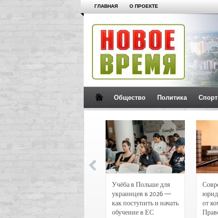
ГЛАВНАЯ
О ПРОЕКТЕ
Общество
Политика
Спорт
Новости и
Учёба в Польше для
Совр
чрезвычайные
украинцев в 2026 —
юрид
происшествия в
как поступить и начать
от к
Воронеже
обучение в ЕС
Прав