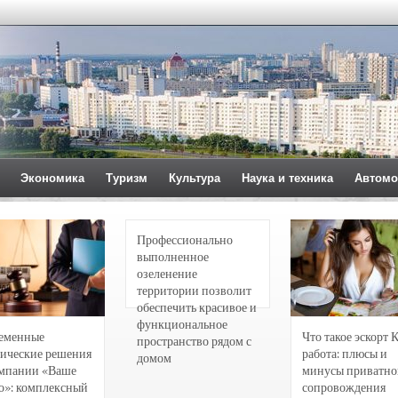
Экономика
Туризм
Культура
Наука и техника
Автомо
Профессионально
выполненное
озеленение
территории позволит
обеспечить красивое и
функциональное
еменные
Что такое эскорт 
пространство рядом с
ические решения
работа: плюсы и
домом
омпании «Ваше
минусы приватно
о»: комплексный
сопровождения