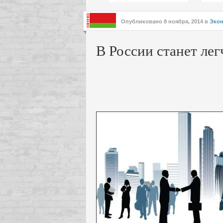
подх
инте
Опубликовано
8 ноября, 2014
в
Эко
В России станет лег