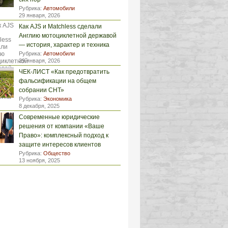
Рубрика:
Автомобили
29 января, 2026
Как AJS и Matchless сделали
Англию мотоциклетной державой
— история, характер и техника
Рубрика:
Автомобили
29 января, 2026
ЧЕК-ЛИСТ «Как предотвратить
фальсификации на общем
собрании СНТ»
Рубрика:
Экономика
8 декабря, 2025
Современные юридические
решения от компании «Ваше
Право»: комплексный подход к
защите интересов клиентов
Рубрика:
Общество
13 ноября, 2025