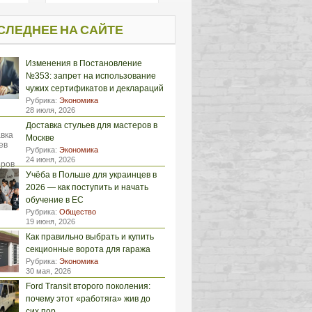
СЛЕДНЕЕ НА САЙТЕ
Изменения в Постановление
№353: запрет на использование
чужих сертификатов и деклараций
Рубрика:
Экономика
28 июля, 2026
Доставка стульев для мастеров в
Москве
Рубрика:
Экономика
24 июня, 2026
Учёба в Польше для украинцев в
2026 — как поступить и начать
обучение в ЕС
Рубрика:
Общество
19 июня, 2026
Как правильно выбрать и купить
секционные ворота для гаража
Рубрика:
Экономика
30 мая, 2026
Ford Transit второго поколения:
почему этот «работяга» жив до
сих пор