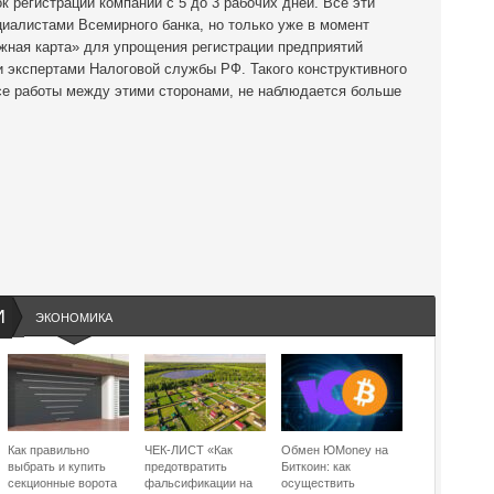
регистрации компании с 5 до 3 рабочих дней. Все эти
иалистами Всемирного банка, но только уже в момент
ожная карта» для упрощения регистрации предприятий
 экспертами Налоговой службы РФ. Такого конструктивного
ссе работы между этими сторонами, не наблюдается больше
И
ЭКОНОМИКА
Как правильно
ЧЕК-ЛИСТ «Как
Обмен ЮMoney на
выбрать и купить
предотвратить
Биткоин: как
секционные ворота
фальсификации на
осуществить