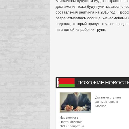
ближайшем будущем будет сокращен срок 
достижения тоже будут учитываться спец
составления рейтинга на 2016 год. «Дор
разрабатывалась сообща бизнесменами и
подхода, который присутствует в проце
ни в одной из рабочих групп.
ПОХОЖИЕ НОВОСТ
Доставка стульев
для мастеров в
Москве
Изменения в
Постановление
№353: запрет на