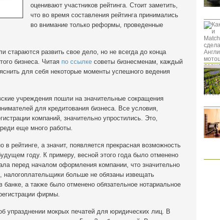
оценивают участников рейтинга. Стоит заметить,
что во время составления рейтинга принимались
во внимание только реформы, проведенные
 стараются развить свое дело, но не всегда до конца
того бизнеса. Читая
по ссылке
советы бизнесменам, каждый
яснить для себя некоторые моменты успешного ведения
вские учреждения пошли на значительные сокращения
нимателей для кредитования бизнеса. Все условия,
истрации компаний, значительно упростились. Это,
ереди еще много работы.
о в рейтинге, а значит, появляется прекрасная возможность
будущем году. К примеру, весной этого года было отменено
тала перед началом оформления компании, что значительно
о, налогоплательщики больше не обязаны извещать
в банке, а также было отменено обязательное нотариальное
 регистрации фирмы.
об упразднении мокрых печатей для юридических лиц. В