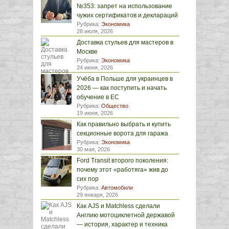
№353: запрет на использование
чужих сертификатов и деклараций
Рубрика:
Экономика
28 июля, 2026
Доставка стульев для мастеров в
Москве
Рубрика:
Экономика
24 июня, 2026
Учёба в Польше для украинцев в
2026 — как поступить и начать
обучение в ЕС
Рубрика:
Общество
19 июня, 2026
Как правильно выбрать и купить
секционные ворота для гаража
Рубрика:
Экономика
30 мая, 2026
Ford Transit второго поколения:
почему этот «работяга» жив до
сих пор
Рубрика:
Автомобили
29 января, 2026
Как AJS и Matchless сделали
Англию мотоциклетной державой
— история, характер и техника