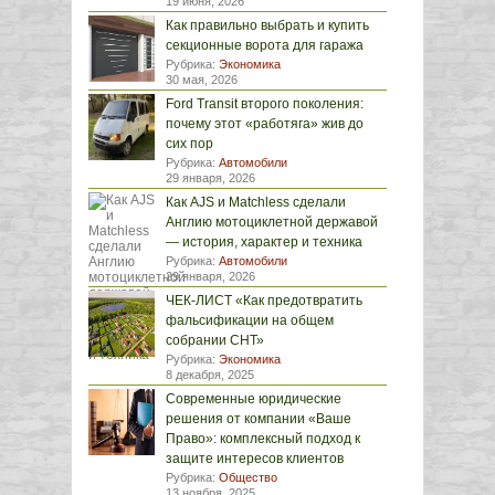
19 июня, 2026
Как правильно выбрать и купить
секционные ворота для гаража
Рубрика:
Экономика
30 мая, 2026
Ford Transit второго поколения:
почему этот «работяга» жив до
сих пор
Рубрика:
Автомобили
29 января, 2026
Как AJS и Matchless сделали
Англию мотоциклетной державой
— история, характер и техника
Рубрика:
Автомобили
29 января, 2026
ЧЕК-ЛИСТ «Как предотвратить
фальсификации на общем
собрании СНТ»
Рубрика:
Экономика
8 декабря, 2025
Современные юридические
решения от компании «Ваше
Право»: комплексный подход к
защите интересов клиентов
Рубрика:
Общество
13 ноября, 2025