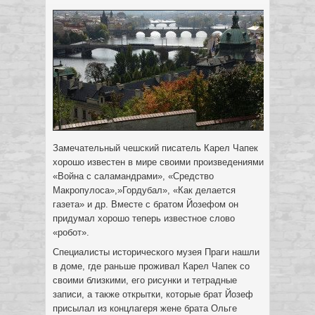
Замечательный чешский писатель Карел Чапек
хорошо известен в мире своими произведениями
«Война с саламандрами», «Средство
Макропулоса»,»Гордубал», «Как делается
газета» и др. Вместе с братом Йозефом он
придумал хорошо теперь известное слово
«робот».
Специалисты исторического музея Праги нашли
в доме, где раньше проживал Карел Чапек со
своими близкими, его рисунки и тетрадные
записи, а также открытки, которые брат Йозеф
присылал из концлагеря жене брата Ольге