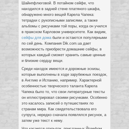
Шайнпфлюговой. В потайном сейфе, что
находился в задней стене платяного шкафа,
обнаружено много вещей Карела Чапека:
тетрадки с рукописными записями, а также
альбомы с рисунками той поры, когда он учился
в пражском Карловом университете. Как видим,
сейфы для дома
были и остаются популярными
по сей день. Компания Dik.com.ua дает
возможность приобрести домашние сейфы, в
которых каждый сможет хранить самые ценные
и близкие сердцу вещи.
Среди находок имеются и дорожные эскизы,
которые выполнены в ходе зарубежных поездок,
в Англию и Испанию, например. Характерной
особенностью творческого таланта Карела
Чапека было то, что свои литературные тексты
он иллюстрировал своими рисунками. Особенно
это касалось записей о путешествиях по
странам мира. Как свидетельствовала его
супруга, нередко сначала появлялся рисунок, а
затем уже текст к нему.
Что касается открыток, присланных Йозефом,