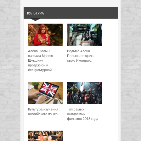
КУЛЬТУРА
Алёна Полынь
Ведьма Алена
назвала Марию
Полынь создала
Шукшину
свою Империю.
продажной и
бескультурной.
Культура изучения
Топ самых
английского языка
ожидаемых
фильмов 2018 года