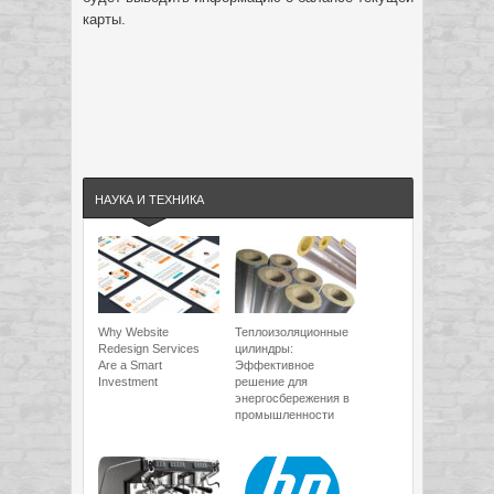
карты.
НАУКА И ТЕХНИКА
Why Website
Теплоизоляционные
Redesign Services
цилиндры:
Are a Smart
Эффективное
Investment
решение для
энергосбережения в
промышленности