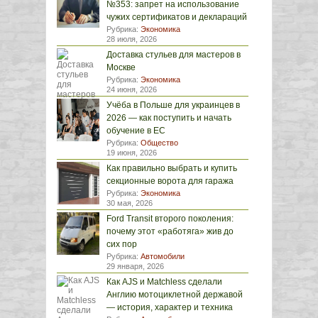
№353: запрет на использование
чужих сертификатов и деклараций
Рубрика:
Экономика
28 июля, 2026
Доставка стульев для мастеров в
Москве
Рубрика:
Экономика
24 июня, 2026
Учёба в Польше для украинцев в
2026 — как поступить и начать
обучение в ЕС
Рубрика:
Общество
19 июня, 2026
Как правильно выбрать и купить
секционные ворота для гаража
Рубрика:
Экономика
30 мая, 2026
Ford Transit второго поколения:
почему этот «работяга» жив до
сих пор
Рубрика:
Автомобили
29 января, 2026
Как AJS и Matchless сделали
Англию мотоциклетной державой
— история, характер и техника