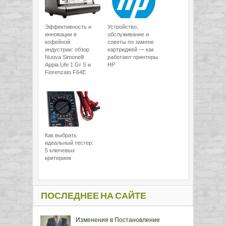
Эффективность и
Устройство,
инновации в
обслуживание и
кофейной
советы по замене
индустрии: обзор
картриджей — как
Nuova Simonelli
работают принтеры
Appia Life 1 Gr S и
HP
Fiorenzato F64E
Как выбрать
идеальный тестер:
5 ключевых
критериев
ПОСЛЕДНЕЕ НА САЙТЕ
Изменения в Постановление