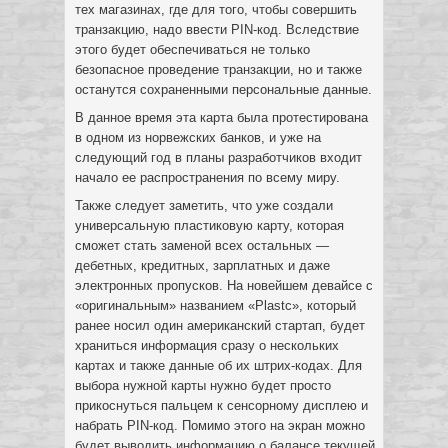
тех магазинах, где для того, чтобы совершить
транзакцию, надо ввести PIN-код. Вследствие
этого будет обеспечиваться не только
безопасное проведение транзакции, но и также
останутся сохраненными персональные данные.
В данное время эта карта была протестирована
в одном из норвежских банков, и уже на
следующий год в планы разработчиков входит
начало ее распространения по всему миру.
Также следует заметить, что уже создали
универсальную пластиковую карту, которая
сможет стать заменой всех остальных —
дебетных, кредитных, зарплатных и даже
электронных пропусков. На новейшем девайсе с
«оригинальным» названием «Plastc», который
ранее носил один американский стартап, будет
храниться информация сразу о нескольких
картах и также данные об их штрих-кодах. Для
выбора нужной карты нужно будет просто
прикоснуться пальцем к сенсорному дисплею и
набрать PIN-код. Помимо этого на экран можно
будет выводить информацию о балансе текущей