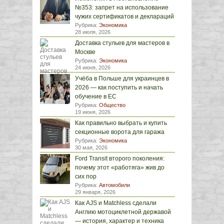
№353: запрет на использование
чужих сертификатов и деклараций
Рубрика:
Экономика
28 июля, 2026
Доставка стульев для мастеров в
Москве
Рубрика:
Экономика
24 июня, 2026
Учёба в Польше для украинцев в
2026 — как поступить и начать
обучение в ЕС
Рубрика:
Общество
19 июня, 2026
Как правильно выбрать и купить
секционные ворота для гаража
Рубрика:
Экономика
30 мая, 2026
Ford Transit второго поколения:
почему этот «работяга» жив до
сих пор
Рубрика:
Автомобили
29 января, 2026
Как AJS и Matchless сделали
Англию мотоциклетной державой
— история, характер и техника