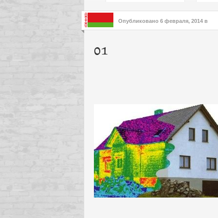
подх
инте
Опубликовано
6 февраля, 2014
в
01