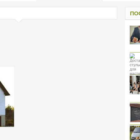
од к защите
ресов клиентов
ПО