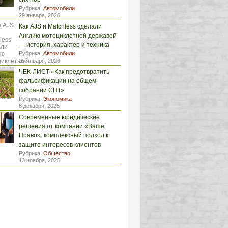
Рубрика:
Автомобили
29 января, 2026
Как AJS и Matchless сделали
Англию мотоциклетной державой
— история, характер и техника
Рубрика:
Автомобили
29 января, 2026
ЧЕК-ЛИСТ «Как предотвратить
фальсификации на общем
собрании СНТ»
Рубрика:
Экономика
8 декабря, 2025
Современные юридические
решения от компании «Ваше
Право»: комплексный подход к
защите интересов клиентов
Рубрика:
Общество
13 ноября, 2025