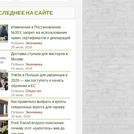
СЛЕДНЕЕ НА САЙТЕ
Изменения в Постановление
№353: запрет на использование
чужих сертификатов и деклараций
Рубрика:
Экономика
28 июля, 2026
Доставка стульев для мастеров в
Москве
Рубрика:
Экономика
24 июня, 2026
Учёба в Польше для украинцев в
2026 — как поступить и начать
обучение в ЕС
Рубрика:
Общество
19 июня, 2026
Как правильно выбрать и купить
секционные ворота для гаража
Рубрика:
Экономика
30 мая, 2026
Ford Transit второго поколения:
почему этот «работяга» жив до
сих пор