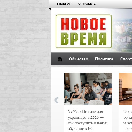
ГЛАВНАЯ
О ПРОЕКТЕ
Общество
Политика
Спорт
Новости и
Учёба в Польше для
Совр
чрезвычайные
украинцев в 2026 —
юрид
происшествия в
как поступить и начать
от к
Воронеже
обучение в ЕС
Прав