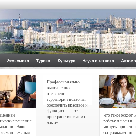
Экономика
Туризм
Культура
Наука и техника
Автомо
Профессионально
выполненное
озеленение
территории позволит
обеспечить красивое и
функциональное
еменные
Что такое эскорт 
пространство рядом с
ические решения
работа: плюсы и
домом
омпании «Ваше
минусы приватно
о»: комплексный
сопровождения