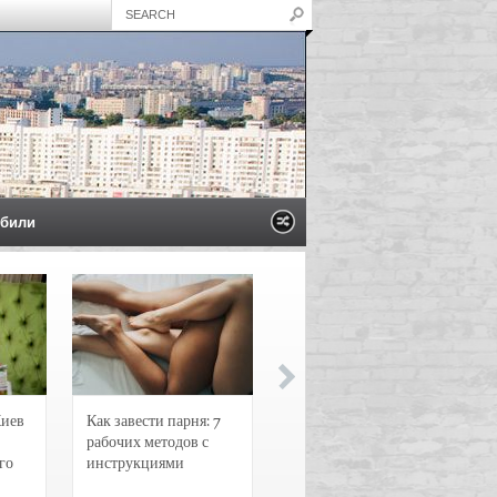
били
Киев
Как завести парня: 7
Новости и
рабочих методов с
чрезвычайные
го
инструкциями
происшествия в
Воронеже