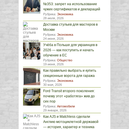
№353: запрет на использование
чужих сертификатов и деклараций
Рубрика:
Экономика
28 июля, 2026
Доставка стульев для мастеров в
Москве
Рубрика:
Экономика
24 июня, 2026
Учёба в Польше для украинцев в
2026 — как поступить и начать
обучение в ЕС
Рубрика:
Общество
19 июня, 2026
Как правильно выбрать и купить
секционные ворота для гаража
Рубрика:
Экономика
30 мая, 2026
Ford Transit второго поколения:
почему этот «работяга» жив до
сих пор
Рубрика:
Автомобили
29 января, 2026
Как AJS и Matchless сделали
Англию мотоциклетной державой
— история, характер и техника