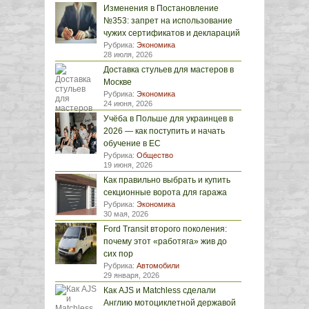
Изменения в Постановление
№353: запрет на использование
чужих сертификатов и деклараций
Рубрика:
Экономика
28 июля, 2026
Доставка стульев для мастеров в
Москве
Рубрика:
Экономика
24 июня, 2026
Учёба в Польше для украинцев в
2026 — как поступить и начать
обучение в ЕС
Рубрика:
Общество
19 июня, 2026
Как правильно выбрать и купить
секционные ворота для гаража
Рубрика:
Экономика
30 мая, 2026
Ford Transit второго поколения:
почему этот «работяга» жив до
сих пор
Рубрика:
Автомобили
29 января, 2026
Как AJS и Matchless сделали
Англию мотоциклетной державой