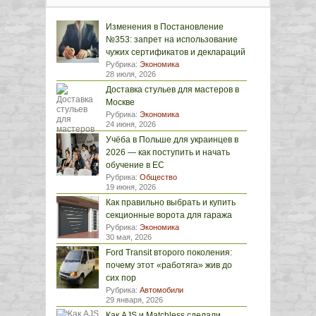
Изменения в Постановление
№353: запрет на использование
чужих сертификатов и деклараций
Рубрика:
Экономика
28 июля, 2026
Доставка стульев для мастеров в
Москве
Рубрика:
Экономика
24 июня, 2026
Учёба в Польше для украинцев в
2026 — как поступить и начать
обучение в ЕС
Рубрика:
Общество
19 июня, 2026
Как правильно выбрать и купить
секционные ворота для гаража
Рубрика:
Экономика
30 мая, 2026
Ford Transit второго поколения:
почему этот «работяга» жив до
сих пор
Рубрика:
Автомобили
29 января, 2026
Как AJS и Matchless сделали