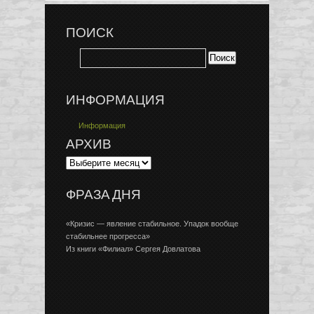
ПОИСК
ИНФОРМАЦИЯ
Информация
АРХИВ
ФРАЗА ДНЯ
«Кризис — явление стабильное. Упадок вообще
стабильнее прогресса»
Из книги «Филиал» Сергея Довлатова