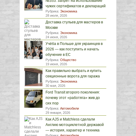
№353: запрет на использование
чужих сертификатов и деклараций
Рубрика:
Экономика
28 июля, 2026
Доставка стульев для мастеров в
Москве
Рубрика:
Экономика
24 июня, 2026
Учёба в Польше для украинцев в
2026 — как поступить и начать
обучение в ЕС
Рубрика:
Общество
19 июня, 2026
Как правильно выбрать и купить
секционные ворота для гаража
Рубрика:
Экономика
30 мая, 2026
Ford Transit второго поколения:
почему этот «работяга» жив до
сих пор
Рубрика:
Автомобили
29 января, 2026
Как AJS и Matchless сделали
Англию мотоциклетной державой
— история, характер и техника
Рубрика:
Автомобили