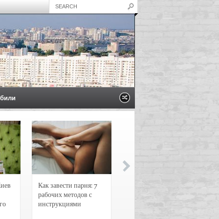
били
Киев
Как завести парня: 7
Новости и
рабочих методов с
чрезвычайные
го
инструкциями
происшествия в
Воронеже