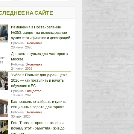
СЛЕДНЕЕ НА САЙТЕ
Изменения в Постановление
№353: запрет на использование
чужих сертификатов и деклараций
Рубрика:
Экономика
28 июля, 2026
Доставка стульев для мастеров в
Москве
Рубрика:
Экономика
24 июня, 2026
Учёба в Польше для украинцев в
2026 — как поступить и начать
обучение в ЕС
Рубрика:
Общество
19 июня, 2026
Как правильно выбрать и купить
секционные ворота для гаража
Рубрика:
Экономика
30 мая, 2026
Ford Transit второго поколения:
почему этот «работяга» жив до
сих пор