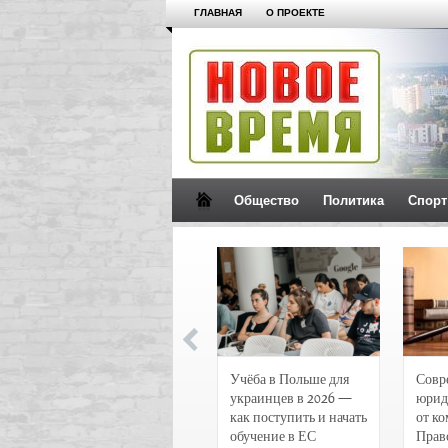
ГЛАВНАЯ
О ПРОЕКТЕ
Общество
Политика
Спорт
Новости и
Учёба в Польше для
Совр
чрезвычайные
украинцев в 2026 —
юрид
происшествия в
как поступить и начать
от к
Воронеже
обучение в ЕС
Прав