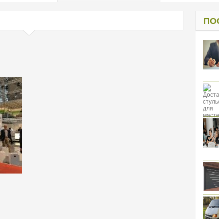
од к защите
ресов клиентов
ПО