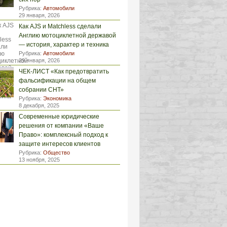
Рубрика:
Автомобили
29 января, 2026
Как AJS и Matchless сделали
Англию мотоциклетной державой
— история, характер и техника
Рубрика:
Автомобили
29 января, 2026
ЧЕК-ЛИСТ «Как предотвратить
фальсификации на общем
собрании СНТ»
Рубрика:
Экономика
8 декабря, 2025
Современные юридические
решения от компании «Ваше
Право»: комплексный подход к
защите интересов клиентов
Рубрика:
Общество
13 ноября, 2025