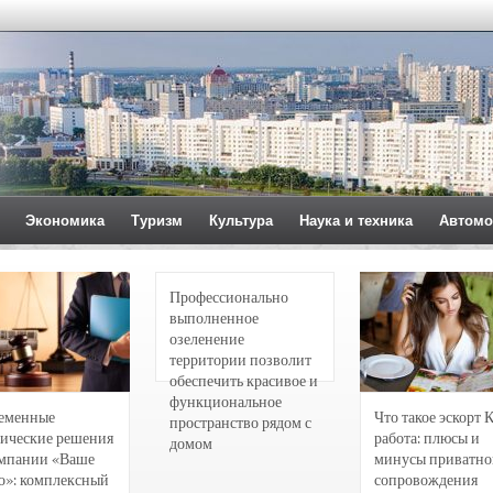
Экономика
Туризм
Культура
Наука и техника
Автомо
Профессионально
выполненное
озеленение
территории позволит
обеспечить красивое и
функциональное
еменные
Что такое эскорт 
пространство рядом с
ические решения
работа: плюсы и
домом
омпании «Ваше
минусы приватно
о»: комплексный
сопровождения