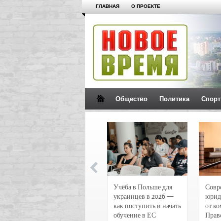
ГЛАВНАЯ
О ПРОЕКТЕ
Общество
Политика
Спорт
Новости и
Учёба в Польше для
Совр
чрезвычайные
украинцев в 2026 —
юрид
происшествия в
как поступить и начать
от к
Воронеже
обучение в ЕС
Прав