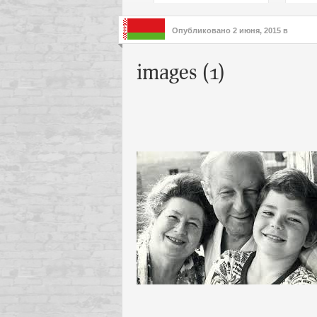
подх
инте
Опубликовано
2 июня, 2015
в
images (1)