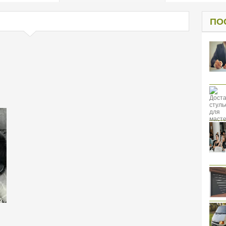
од к защите
ресов клиентов
ПО