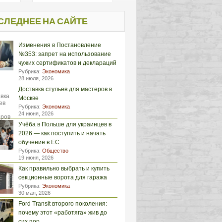
СЛЕДНЕЕ НА САЙТЕ
Изменения в Постановление
№353: запрет на использование
чужих сертификатов и деклараций
Рубрика:
Экономика
28 июля, 2026
Доставка стульев для мастеров в
Москве
Рубрика:
Экономика
24 июня, 2026
Учёба в Польше для украинцев в
2026 — как поступить и начать
обучение в ЕС
Рубрика:
Общество
19 июня, 2026
Как правильно выбрать и купить
секционные ворота для гаража
Рубрика:
Экономика
30 мая, 2026
Ford Transit второго поколения:
почему этот «работяга» жив до
сих пор