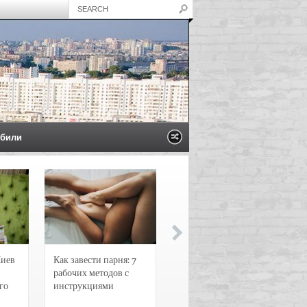
били
Киев
Как завести парня: 7
Новости и
рабочих методов с
чрезвычайные
го
инструкциями
происшествия в
Воронеже