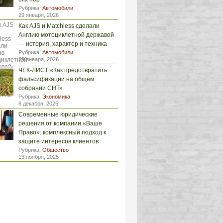
Рубрика:
Автомобили
29 января, 2026
Как AJS и Matchless сделали
Англию мотоциклетной державой
— история, характер и техника
Рубрика:
Автомобили
29 января, 2026
ЧЕК-ЛИСТ «Как предотвратить
фальсификации на общем
собрании СНТ»
Рубрика:
Экономика
8 декабря, 2025
Современные юридические
решения от компании «Ваше
Право»: комплексный подход к
защите интересов клиентов
Рубрика:
Общество
13 ноября, 2025