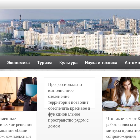
Экономика
Туризм
Культура
Наука и техника
Автомо
Профессионально
выполненное
озеленение
территории позволит
обеспечить красивое и
функциональное
еменные
Что такое эскорт 
пространство рядом с
ические решения
работа: плюсы и
домом
омпании «Ваше
минусы приватно
о»: комплексный
сопровождения