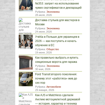
№353: запрет на использование
чужих сертификатов и деклараций
Рубрика:
Экономика
28 июля, 2026
Доставка стульев для мастеров в
Москве
Рубрика:
Экономика
24 июня, 2026
Учёба в Польше для украинцев в
2026 — как поступить и начать
обучение в ЕС
Рубрика:
Общество
19 июня, 2026
Как правильно выбрать и купить
секционные ворота для гаража
Рубрика:
Экономика
30 мая, 2026
Ford Transit второго поколения:
почему этот «работяга» жив до
сих пор
Рубрика:
Автомобили
29 января, 2026
Как AJS и Matchless сделали
Англию мотоциклетной державой
— история, характер и техника