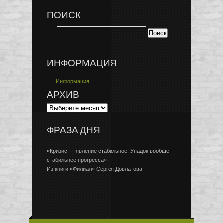
ПОИСК
ИНФОРМАЦИЯ
Информация
АРХИВ
ФРАЗА ДНЯ
«Кризис — явление стабильное. Упадок вообще
стабильнее прогресса»
Из книги «Филиал» Сергея Довлатова