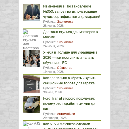
Изменения в Постановление
№353: запрет на использование
чужих сертификатов и деклараций
Рубрика:
Экономика
28 июля, 2026
Доставка стульев для мастеров в
Москве
Рубрика:
Экономика
24 июня, 2026
Учёба в Польше для украинцев в
2026 — как поступить и начать
обучение в ЕС
Рубрика:
Общество
19 июня, 2026
Как правильно выбрать и купить
секционные ворота для гаража
Рубрика:
Экономика
30 мая, 2026
Ford Transit второго поколения:
почему этот «работяга» жив до
сих пор
Рубрика:
Автомобили
29 января, 2026
Как AJS и Matchless сделали