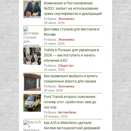
Изменения в Постановление
№353: запрет на использование
чужих сертификатов и деклараций
Рубрика:
Экономика
28 июля, 2026
Доставка стульев для мастеров в
Москве
Рубрика:
Экономика
24 июня, 2026
Учёба в Польше для украинцев в
2026 — как поступить и начать
обучение в ЕС
Рубрика:
Общество
19 июня, 2026
Как правильно выбрать и купить
секционные ворота для гаража
Рубрика:
Экономика
30 мая, 2026
Ford Transit второго поколения:
почему этот «работяга» жив до
сих пор
Рубрика:
Автомобили
29 января, 2026
Как AJS и Matchless сделали
Англию мотоциклетной державой