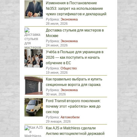
Изменения в Постановление
№353: запрет на использование
чужих сертификатов и деклараций
Рубрика:
Экономика
28 июля, 2026
Доставка стульев для мастеров в
Москве
Рубрика:
Экономика
24 июня, 2026
Учёба в Польше для украинцев в
2026 — как поступить и начать
обучение в ЕС
Рубрика:
Общество
19 июня, 2026
Как правильно выбрать и купить
секционные ворота для гаража
Рубрика:
Экономика
30 мая, 2026
Ford Transit второго поколения:
почему этот «работяга» жив до
сих пор
Рубрика:
Автомобили
29 января, 2026
Как AJS и Matchless сделали
Англию мотоциклетной державой